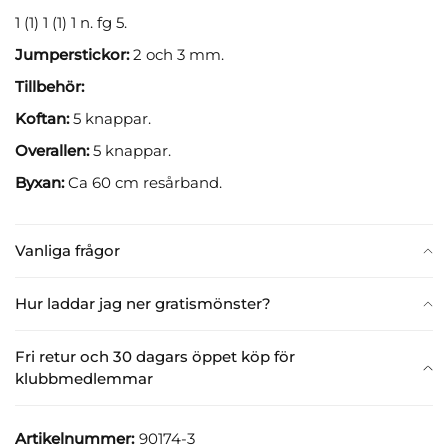
1 (1) 1 (1) 1 n. fg 5.
Jumperstickor:
2 och 3 mm.
Tillbehör:
Koftan:
5 knappar.
Overallen:
5 knappar.
Byxan:
Ca 60 cm resårband.
Vanliga frågor
Hur laddar jag ner gratismönster?
Fri retur och 30 dagars öppet köp för
klubbmedlemmar
Artikelnummer:
90174-3