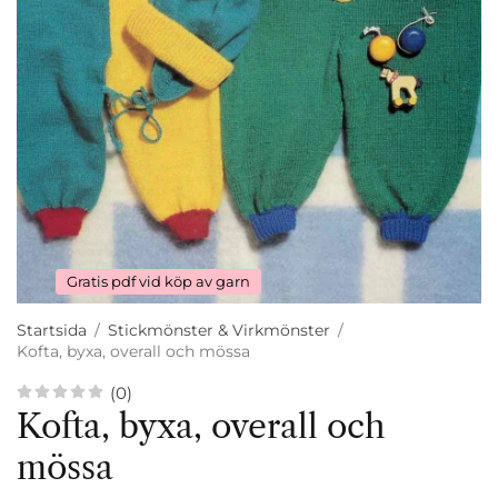
Gratis pdf vid köp av garn
Startsida
/
Stickmönster & Virkmönster
/
Kofta, byxa, overall och mössa
(0)
Kofta, byxa, overall och
mössa