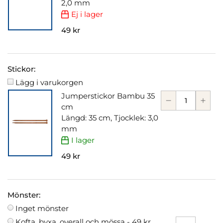
2,0 mm
Ej i lager
49 kr
Stickor:
Lägg i varukorgen
Jumperstickor Bambu 35
cm
Längd: 35 cm, Tjocklek: 3,0
mm
I lager
49 kr
Mönster:
Inget mönster
Kofta, byxa, overall och mössa -
49 kr