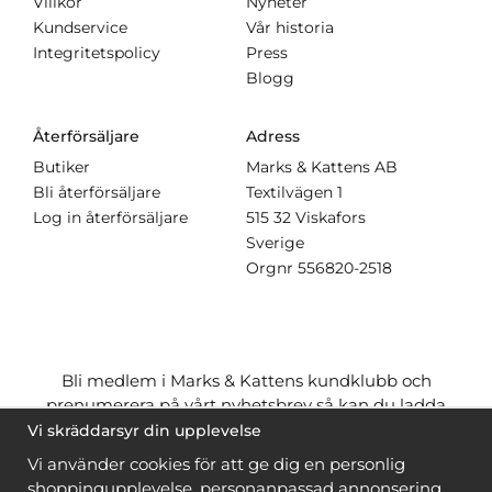
Villkor
Nyheter
Kundservice
Vår historia
Integritetspolicy
Press
Blogg
Återförsäljare
Adress
Butiker
Marks & Kattens AB
Bli återförsäljare
Textilvägen 1
Log in återförsäljare
515 32 Viskafors
Sverige
Orgnr
556820-2518
Bli medlem i Marks & Kattens kundklubb och
prenumerera på vårt nyhetsbrev så kan du ladda
ner många mönster
gratis
och få många
på köpet
Vi skräddarsyr din upplevelse
när du handlar garn till mönstret. Du ser vilka som
Vi använder cookies för att ge dig en personlig
är
gratis
när du är
inloggad
.
shoppingupplevelse, personanpassad annonsering