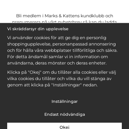
Bli medlem i Marks & Kattens kundklubb och
prenumerera på vårt nyhetsbrev så kan du ladda
ner många mönster
gratis
och få många
på köpet
Vi skräddarsyr din upplevelse
när du handlar garn till mönstret. Du ser vilka som
Vi använder cookies för att ge dig en personlig
är
gratis
när du är
inloggad
.
shoppingupplevelse, personanpassad annonsering
och för hålla våra webbplatser tillförlitliga och säkra.
Bli medlem
För detta ändamål samlar vi in information om
användarna, deras mönster och deras enheter.
Klicka på "Okej" om du tillåter alla cookies eller välj
vilka cookies du tillåter och vilka du vill stänga av
genom att klicka på "Inställningar" nedan.
Copyright © 2026, Marks & Kattens AB
Inställningar
Endast nödvändiga
Okej