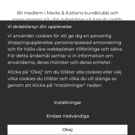
Bli medlem i Marks & Kattens kundklubb och
prenumerera på vårt nyhetsbrev så kan du ladda
ner många mönster
gratis
och få många
på köpet
Vi skräddarsyr din upplevelse
när du handlar garn till mönstret. Du ser vilka som
Vi använder cookies för att ge dig en personlig
är
gratis
när du är
inloggad
.
shoppingupplevelse, personanpassad annonsering
och för hålla våra webbplatser tillförlitliga och säkra.
Bli medlem
För detta ändamål samlar vi in information om
användarna, deras mönster och deras enheter.
Klicka på "Okej" om du tillåter alla cookies eller välj
vilka cookies du tillåter och vilka du vill stänga av
genom att klicka på "Inställningar" nedan.
Copyright © 2026, Marks & Kattens AB
Inställningar
Endast nödvändiga
Okej