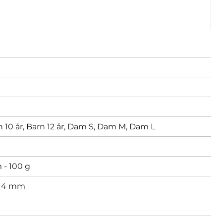
 10 år,
Barn 12 år,
Dam S,
Dam M,
Dam L
 - 100 g
,
4 mm