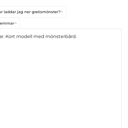
r laddar jag ner gratismönster?
dlemmar
 delar. Kort modell med mönsterbård.