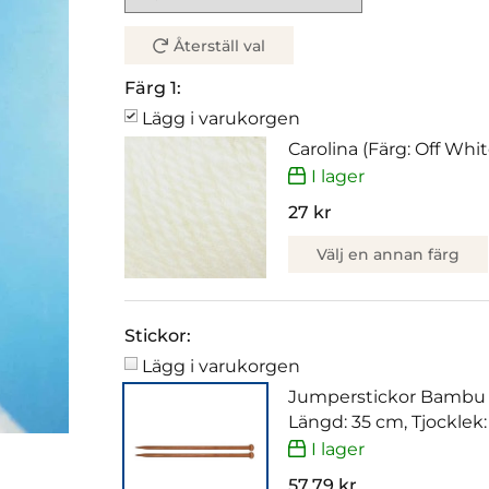
Återställ val
Färg 1:
Lägg i varukorgen
Carolina (Färg: Off Whi
I lager
27 kr
Välj en annan färg
Stickor:
Lägg i varukorgen
Jumperstickor Bambu
Längd: 35 cm, Tjocklek
I lager
57,79 kr