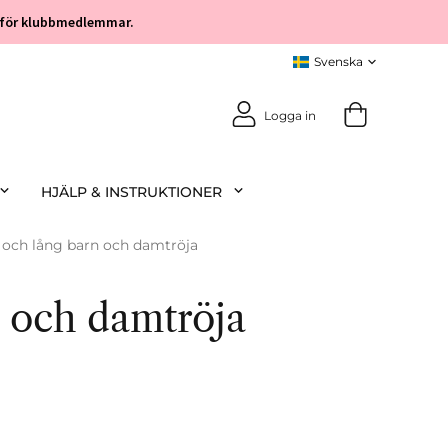
öp för klubbmedlemmar.
Logga in
HJÄLP & INSTRUKTIONER
 och lång barn och damtröja
n och damtröja