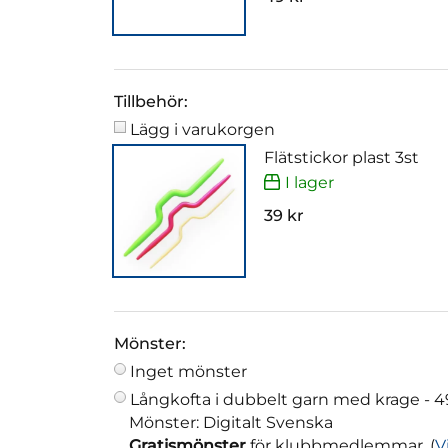
Tillbehör:
Lägg i varukorgen
Flätstickor plast 3st
I lager
39 kr
Mönster:
Inget mönster
Långkofta i dubbelt garn med krage -
4
Mönster: Digitalt Svenska
Gratismönster
för klubbmedlemmar. (
V