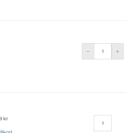
9 kr
illkor
)