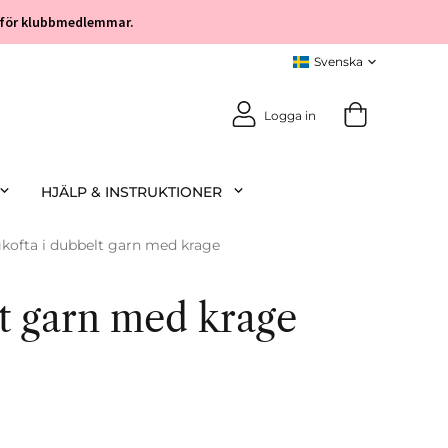
öp för klubbmedlemmar.
Logga in
HJÄLP & INSTRUKTIONER
kofta i dubbelt garn med krage
lt garn med krage