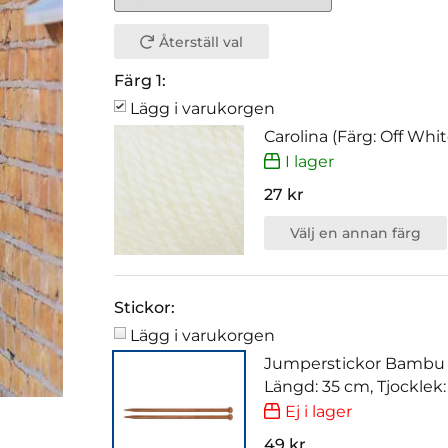
Återställ val
Färg 1:
Lägg i varukorgen
Carolina (Färg: Off Whi
I lager
27 kr
Välj en annan färg
Stickor:
Lägg i varukorgen
Jumperstickor Bambu
Längd: 35 cm, Tjocklek
Ej i lager
49 kr