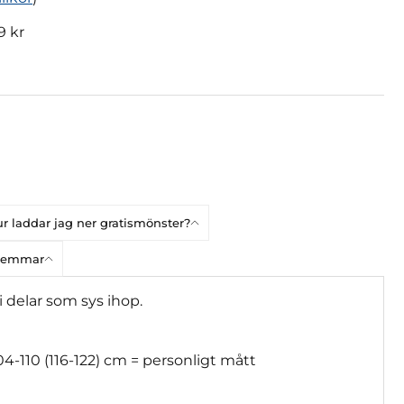
9 kr
r laddar jag ner gratismönster?
dlemmar
i delar som sys ihop.
04-110 (116-122) cm = personligt mått