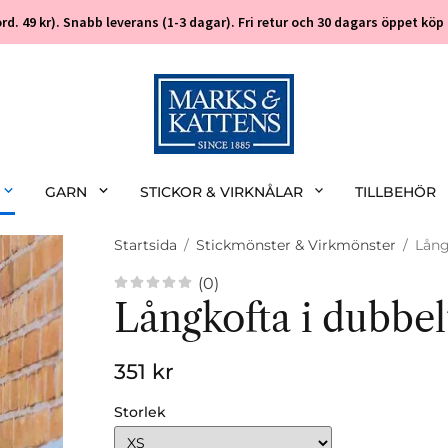
 (ord. 49 kr). Snabb leverans (1-3 dagar). Fri retur och 30 dagars öppet k
GARN
STICKOR & VIRKNÅLAR
TILLBEHÖR
Startsida
/
Stickmönster & Virkmönster
/
Lång
(0)
Långkofta i dubbe
351 kr
Storlek