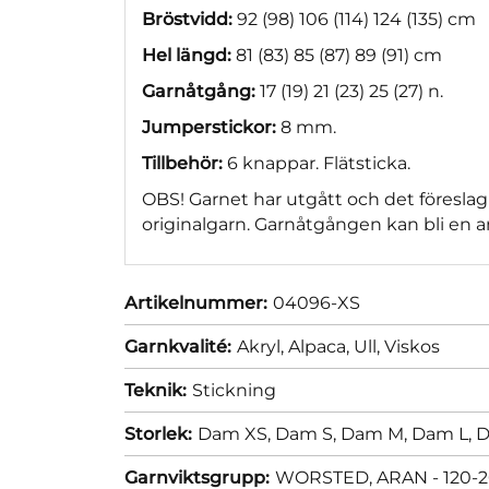
Bröstvidd:
92 (98) 106 (114) 124 (135) cm
Hel längd:
81 (83) 85 (87) 89 (91) cm
Garnåtgång:
17 (19) 21 (23) 25 (27) n.
Jumperstickor:
8 mm.
Tillbehör:
6 knappar. Flätsticka.
OBS! Garnet har utgått och det föreslag
originalgarn. Garnåtgången kan bli en a
Artikelnummer:
04096-XS
Garnkvalité:
Akryl,
Alpaca,
Ull,
Viskos
Teknik:
Stickning
Storlek:
Dam XS,
Dam S,
Dam M,
Dam L,
D
Garnviktsgrupp:
WORSTED, ARAN - 120-2