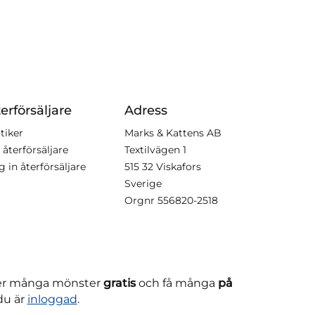
erförsäljare
Adress
tiker
Marks & Kattens AB
 återförsäljare
Textilvägen 1
g in återförsäljare
515 32 Viskafors
Sverige
Orgnr
556820-2518
ner många mönster
gratis
och få många
på
du är
inloggad
.