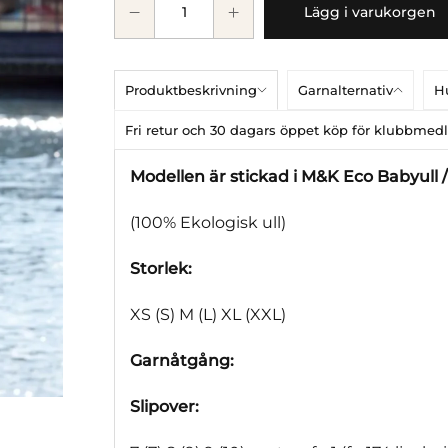
Lägg i varukorgen
Produktbeskrivning
Garnalternativ
Hu
Fri retur och 30 dagars öppet köp för klubbme
Modellen är stickad i M&K Eco Babyull 
(100% Ekologisk ull)
Storlek:
XS (S) M (L) XL (XXL)
Garnåtgång:
Slipover: