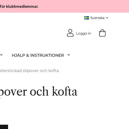
öp för klubbmedlemmar.
Logga in
HJÄLP & INSTRUKTIONER
terstickad slipover och kofta
pover och kofta