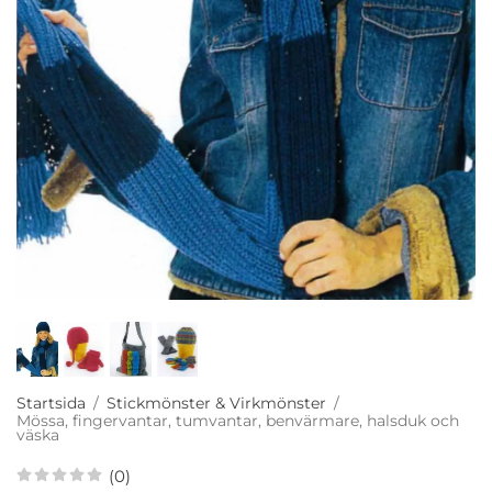
Startsida
/
Stickmönster & Virkmönster
/
Mössa, fingervantar, tumvantar, benvärmare, halsduk och
väska
(0)