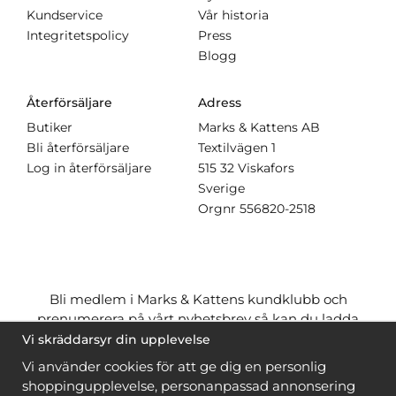
Kundservice
Vår historia
Integritetspolicy
Press
Blogg
Återförsäljare
Adress
Butiker
Marks & Kattens AB
Bli återförsäljare
Textilvägen 1
Log in återförsäljare
515 32 Viskafors
Sverige
Orgnr
556820-2518
Bli medlem i Marks & Kattens kundklubb och
prenumerera på vårt nyhetsbrev så kan du ladda
ner många mönster
gratis
och få många
på köpet
Vi skräddarsyr din upplevelse
när du handlar garn till mönstret. Du ser vilka som
Vi använder cookies för att ge dig en personlig
är
gratis
när du är
inloggad
.
shoppingupplevelse, personanpassad annonsering