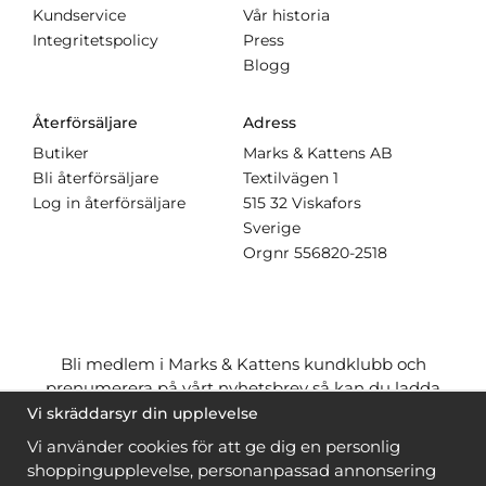
Kundservice
Vår historia
Integritetspolicy
Press
Blogg
Återförsäljare
Adress
Butiker
Marks & Kattens AB
Bli återförsäljare
Textilvägen 1
Log in återförsäljare
515 32 Viskafors
Sverige
Orgnr
556820-2518
Bli medlem i Marks & Kattens kundklubb och
prenumerera på vårt nyhetsbrev så kan du ladda
ner många mönster
gratis
och få många
på köpet
Vi skräddarsyr din upplevelse
när du handlar garn till mönstret. Du ser vilka som
Vi använder cookies för att ge dig en personlig
är
gratis
när du är
inloggad
.
shoppingupplevelse, personanpassad annonsering