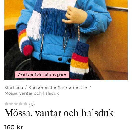
Gratis pdf vid köp av garn
Startsida
/
Stickmönster & Virkmönster
/
Mössa, vantar och halsduk
(0)
Mössa, vantar och halsduk
160 kr