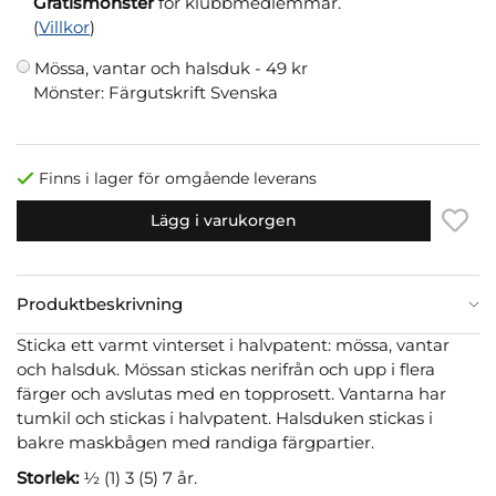
Gratismönster
för klubbmedlemmar.
(
Villkor
)
Mössa, vantar och halsduk -
49 kr
Mönster: Färgutskrift Svenska
Finns i lager för omgående leverans
Lägg i varukorgen
Produktbeskrivning
Sticka ett varmt vinterset i halvpatent: mössa, vantar
och halsduk. Mössan stickas nerifrån och upp i flera
färger och avslutas med en topprosett. Vantarna har
tumkil och stickas i halvpatent. Halsduken stickas i
bakre maskbågen med randiga färgpartier.
Storlek:
½ (1) 3 (5) 7 år.