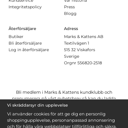
Kundservice
Vår historia
Integritetspolicy
Press
Blogg
Återförsäljare
Adress
Butiker
Marks & Kattens AB
Bli återförsäljare
Textilvägen 1
Log in återförsäljare
515 32 Viskafors
Sverige
Orgnr
556820-2518
Bli medlem i Marks & Kattens kundklubb och
prenumerera på vårt nyhetsbrev så kan du ladda
ner många mönster
gratis
och få många
på köpet
Vi skräddarsyr din upplevelse
när du handlar garn till mönstret. Du ser vilka som
Vi använder cookies för att ge dig en personlig
är
gratis
när du är
inloggad
.
shoppingupplevelse, personanpassad annonsering
och för hålla våra webbplatser tillförlitliga och säkra.