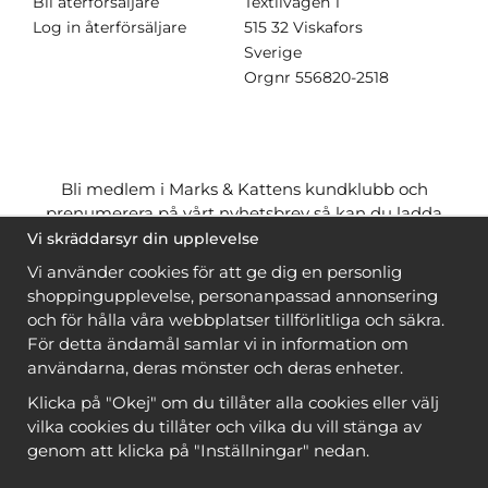
Bli återförsäljare
Textilvägen 1
Log in återförsäljare
515 32 Viskafors
Sverige
Orgnr
556820-2518
Bli medlem i Marks & Kattens kundklubb och
prenumerera på vårt nyhetsbrev så kan du ladda
ner många mönster
gratis
och få många
på köpet
Vi skräddarsyr din upplevelse
när du handlar garn till mönstret. Du ser vilka som
Vi använder cookies för att ge dig en personlig
är
gratis
när du är
inloggad
.
shoppingupplevelse, personanpassad annonsering
och för hålla våra webbplatser tillförlitliga och säkra.
Bli medlem
För detta ändamål samlar vi in information om
användarna, deras mönster och deras enheter.
Klicka på "Okej" om du tillåter alla cookies eller välj
vilka cookies du tillåter och vilka du vill stänga av
genom att klicka på "Inställningar" nedan.