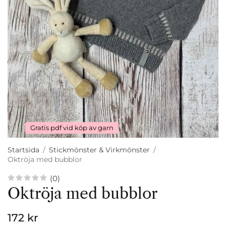
Gratis pdf vid köp av garn
Startsida
/
Stickmönster & Virkmönster
/
Oktröja med bubblor
(0)
Oktröja med bubblor
172 kr