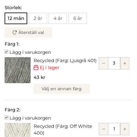
Storlek:
12 mån
2 år
4 år
6 år
Återställ val
Färg 1:
Lägg i varukorgen
Recycled (Färg: Ljusgrå 401)
Ej i lager
43 kr
Välj en annan färg
Färg 2:
Lägg i varukorgen
Recycled (Färg: Off White
400)