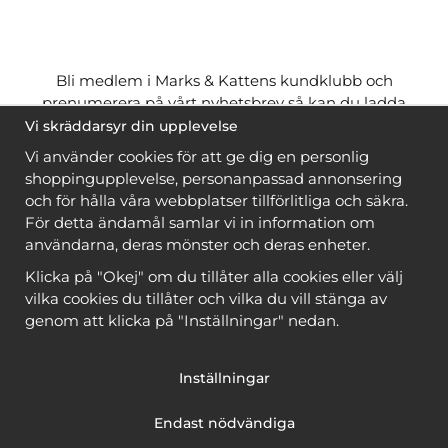
Bli medlem i Marks & Kattens kundklubb och
prenumerera på vårt nyhetsbrev så kan du ladda
ner många mönster
gratis
och få många
på köpet
Vi skräddarsyr din upplevelse
när du handlar garn till mönstret. Du ser vilka som
Vi använder cookies för att ge dig en personlig
är
gratis
när du är
inloggad
.
shoppingupplevelse, personanpassad annonsering
och för hålla våra webbplatser tillförlitliga och säkra.
Bli medlem
För detta ändamål samlar vi in information om
användarna, deras mönster och deras enheter.
Klicka på "Okej" om du tillåter alla cookies eller välj
vilka cookies du tillåter och vilka du vill stänga av
genom att klicka på "Inställningar" nedan.
Copyright © 2026, Marks & Kattens AB
Inställningar
Endast nödvändiga