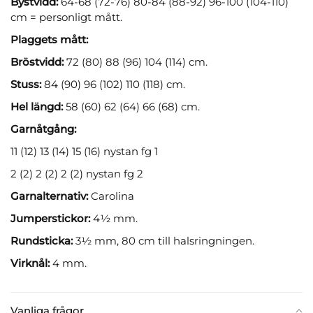
Bystvidd:
64-68 (72-76) 80-84 (88-92) 96-100 (104-110)
cm = personligt mått.
Plaggets mått:
Bröstvidd:
72 (80) 88 (96) 104 (114) cm.
Stuss:
84 (90) 96 (102) 110 (118) cm.
Hel längd:
58 (60) 62 (64) 66 (68) cm.
Garnåtgång:
11 (12) 13 (14) 15 (16) nystan fg 1
2 (2) 2 (2) 2 (2) nystan fg 2
Garnalternativ:
Carolina
Jumperstickor:
4½ mm.
Rundsticka:
3½ mm, 80 cm till halsringningen.
Virknål:
4 mm.
Vanliga frågor