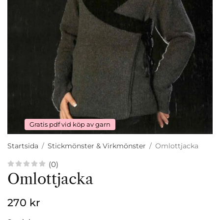
Gratis pdf vid köp av garn
Startsida
/
Stickmönster & Virkmönster
/
Omlottjacka
(0)
Omlottjacka
270 kr