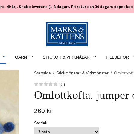
 (ord. 49 kr). Snabb leverans (1-3 dagar). Fri retur och 30 dagars öppet k
GARN
STICKOR & VIRKNÅLAR
TILLBEHÖR
Startsida
/
Stickmönster & Virkmönster
/
Omlottkof
(0)
Omlottkofta, jumper
260 kr
Storlek