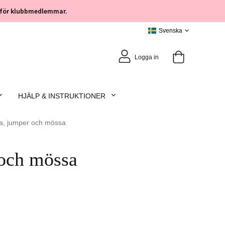
öp för klubbmedlemmar.
Logga in
HJÄLP & INSTRUKTIONER
ta, jumper och mössa
 och mössa