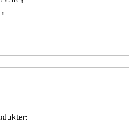
 m - 100 g
mm
odukter: