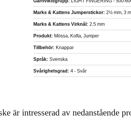
Garnviktsgrupp:
LIGHT FINGERING - 500-600
Marks & Kattens Jumperstickor:
2½ mm,
3 
Marks & Kattens Virknål:
2.5 mm
Produkt:
Mössa,
Kofta,
Jumper
Tillbehör:
Knappar
Språk:
Svenska
Svårighetsgrad:
4 - Svår
ke är intresserad av nedanstående pr