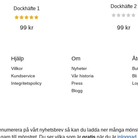
Dockhäfte 2
Dockhäfte 1
99 kr
99 kr
Hjälp
Om
Åt
Villkor
Nyheter
But
Kundservice
Vår historia
Bli
Integritetspolicy
Press
Log
Blogg
enumerera på vårt nyhetsbrev så kan du ladda ner många möns
garn till mönstret. Du ser vilka som är
gratis
när du är
inloggad
.