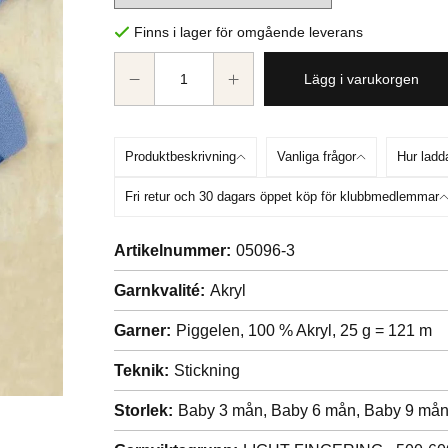
Finns i lager för omgående leverans
Lägg i varukorgen
Produktbeskrivning
Vanliga frågor
Hur ladd
Fri retur och 30 dagars öppet köp för klubbmedlemmar
Artikelnummer:
05096-3
Garnkvalité:
Akryl
Garner:
Piggelen, 100 % Akryl, 25 g = 121 m
Teknik:
Stickning
Storlek:
Baby 3 mån,
Baby 6 mån,
Baby 9 må