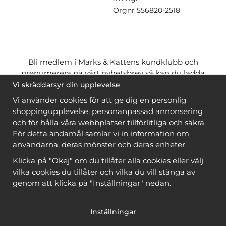
Orgnr
556820-2518
Bli medlem i Marks & Kattens kundklubb och
prenumerera på vårt nyhetsbrev så kan du ladda
ner många mönster
gratis
och få många
på köpet
Vi skräddarsyr din upplevelse
när du handlar garn till mönstret. Du ser vilka som
Vi använder cookies för att ge dig en personlig
är
gratis
när du är
inloggad
.
shoppingupplevelse, personanpassad annonsering
och för hålla våra webbplatser tillförlitliga och säkra.
Bli medlem
För detta ändamål samlar vi in information om
användarna, deras mönster och deras enheter.
Klicka på "Okej" om du tillåter alla cookies eller välj
vilka cookies du tillåter och vilka du vill stänga av
genom att klicka på "Inställningar" nedan.
Copyright © 2026, Marks & Kattens AB
Inställningar