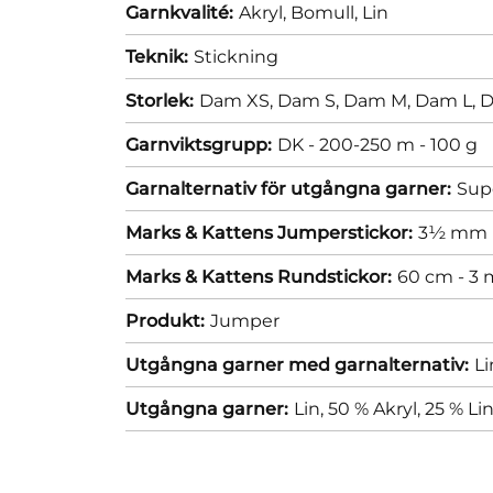
Garnkvalité:
Akryl,
Bomull,
Lin
Teknik:
Stickning
Storlek:
Dam XS,
Dam S,
Dam M,
Dam L,
D
Garnviktsgrupp:
DK - 200-250 m - 100 g
Garnalternativ för utgångna garner:
Supe
Marks & Kattens Jumperstickor:
3½ mm
Marks & Kattens Rundstickor:
60 cm - 3
Produkt:
Jumper
Utgångna garner med garnalternativ:
Li
Utgångna garner:
Lin, 50 % Akryl, 25 % Li