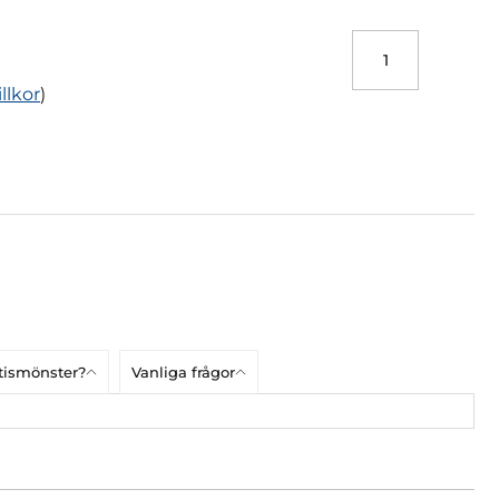
illkor
)
atismönster?
Vanliga frågor