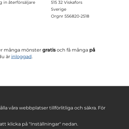
g in återförsäljare
515 32 Viskafors
Sverige
Orgnr
556820-2518
ner många mönster
gratis
och få många
på
du är
inloggad
.
 våra webbplatser tillförlitliga och säkra. För
 att klicka på "Inställningar" nedan.