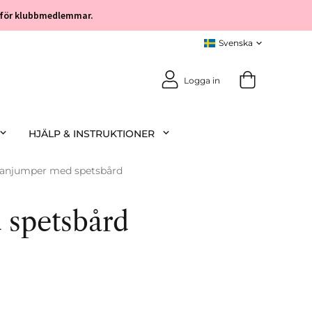
öp för klubbmedlemmar.
Logga in
HJÄLP & INSTRUKTIONER
anjumper med spetsbård
 spetsbård