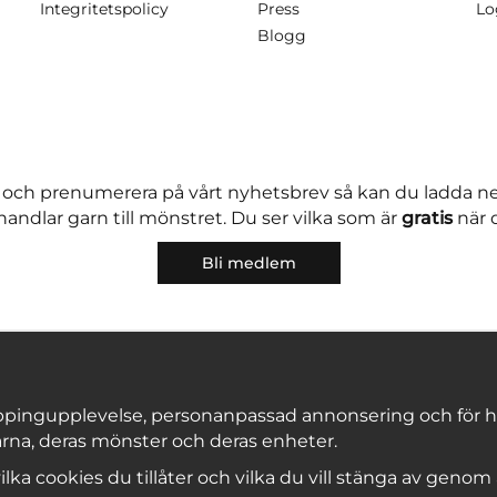
Integritetspolicy
Press
Lo
Blogg
 och prenumerera på vårt nyhetsbrev så kan du ladda 
andlar garn till mönstret. Du ser vilka som är
gratis
när 
Bli medlem
pingupplevelse, personanpassad annonsering och för hålla
rna, deras mönster och deras enheter.
Copyright © 2026, Marks & Kattens AB
 vilka cookies du tillåter och vilka du vill stänga av genom