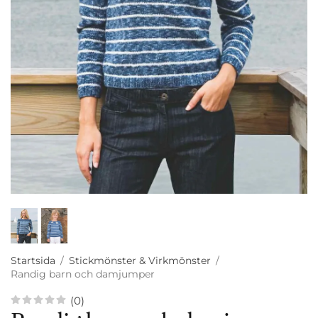
Startsida
/
Stickmönster & Virkmönster
/
Randig barn och damjumper
(0)