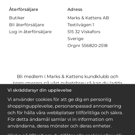
Återförsäljare
Adress
Butiker
Marks & Kattens AB
Bli återförsäljare
Textilvägen 1
Log in återförsäljare
515 32 Viskafors
Sverige
Orgnr
556820-2518
Bli medlem i Marks & Kattens kundklubb och
prenumerera på vårt nyhetsbrev så kan du ladda
ner många mönster
gratis
och få många
på köpet
Vi skräddarsyr din upplevelse
när du handlar garn till mönstret. Du ser vilka som
Vi använder cookies för att ge dig en personlig
är
gratis
när du är
inloggad
.
shoppingupplevelse, personanpassad annonsering
och för hålla våra webbplatser tillförlitliga och säkra.
Bli medlem
För detta ändamål samlar vi in information om
användarna, deras mönster och deras enheter.