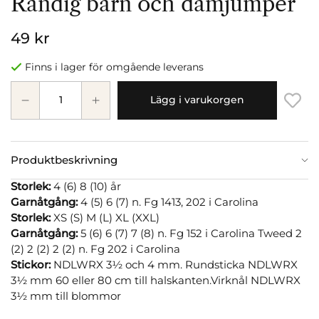
Randig barn och damjumper
49 kr
Finns i lager för omgående leverans
Lägg i varukorgen
Produktbeskrivning
Storlek:
4 (6) 8 (10) år
Garnåtgång:
4 (5) 6 (7) n. Fg 1413, 202 i Carolina
Storlek:
XS (S) M (L) XL (XXL)
Garnåtgång:
5 (6) 6 (7) 7 (8) n. Fg 152 i Carolina Tweed 2
(2) 2 (2) 2 (2) n. Fg 202 i Carolina
Stickor:
NDLWRX 3½ och 4 mm. Rundsticka NDLWRX
3½ mm 60 eller 80 cm till halskanten.Virknål NDLWRX
3½ mm till blommor