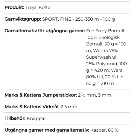
Produkt:
Tröja,
Kofta
Garnviktsgrupp:
SPORT, FINE - 250-350 m - 100 g
Garnalternativ för utgångna garner:
Eco Baby Bomull
100% Ekologisk
Bomull, 50 g = 160
m,
Wilma 75%
Superwash ull,
25% Polyamid, 100
g = 420 m,
Wera,
80% Ull, 20 % Lin,
50 g = 210 m
Marks & Kattens Jumperstickor:
2½ mm,
3 mm
Marks & Kattens Virknål:
2.5 mm
Tillbehör:
Knappar
Utgångna garner med garnalternativ:
Kasper, 60 %