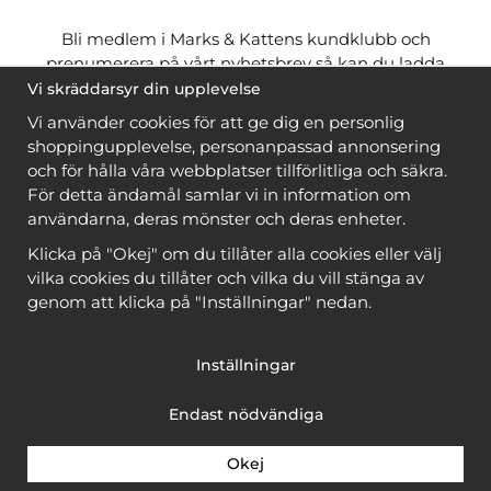
Bli medlem i Marks & Kattens kundklubb och
prenumerera på vårt nyhetsbrev så kan du ladda
ner många mönster
gratis
och få många
på köpet
Vi skräddarsyr din upplevelse
när du handlar garn till mönstret. Du ser vilka som
Vi använder cookies för att ge dig en personlig
är
gratis
när du är
inloggad
.
shoppingupplevelse, personanpassad annonsering
och för hålla våra webbplatser tillförlitliga och säkra.
Bli medlem
För detta ändamål samlar vi in information om
användarna, deras mönster och deras enheter.
Klicka på "Okej" om du tillåter alla cookies eller välj
vilka cookies du tillåter och vilka du vill stänga av
genom att klicka på "Inställningar" nedan.
Copyright © 2026, Marks & Kattens AB
Inställningar
Endast nödvändiga
Okej