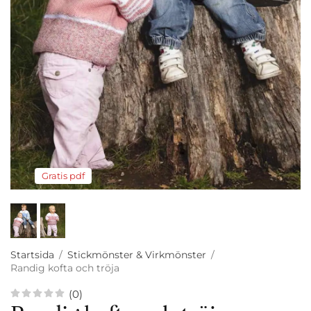
Gratis pdf
Startsida
/
Stickmönster & Virkmönster
/
Randig kofta och tröja
(0)