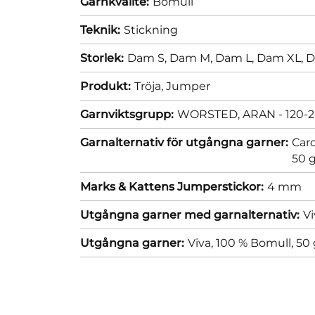
Garnkvalité:
Bomull
Teknik:
Stickning
Storlek:
Dam S,
Dam M,
Dam L,
Dam XL,
D
Produkt:
Tröja,
Jumper
Garnviktsgrupp:
WORSTED, ARAN - 120-2
Garnalternativ för utgångna garner:
Caro
50 
Marks & Kattens Jumperstickor:
4 mm
Utgångna garner med garnalternativ:
Vi
Utgångna garner:
Viva, 100 % Bomull, 50