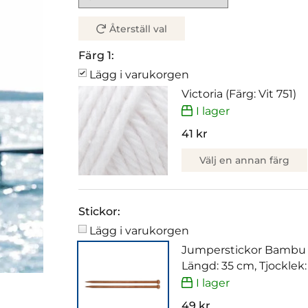
Återställ val
Färg 1:
Lägg i varukorgen
Victoria (Färg: Vit 751)
I lager
41 kr
Välj en annan färg
Stickor:
Lägg i varukorgen
Jumperstickor Bambu
Längd: 35 cm, Tjocklek
I lager
49 kr