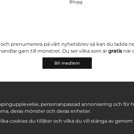
Blogg
 och prenumerera på vårt nyhetsbrev så kan du ladda 
andlar garn till mönstret. Du ser vilka som är
gratis
när 
Bli medlem
pingupplevelse, personanpassad annonsering och för hålla
rna, deras mönster och deras enheter.
Copyright © 2026, Marks & Kattens AB
 vilka cookies du tillåter och vilka du vill stänga av genom