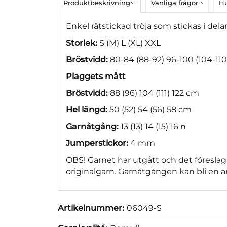
Produktbeskrivning
Vanliga frågor
Hu
Enkel rätstickad tröja som stickas i dela
Storlek:
S (M) L (XL) XXL
Bröstvidd:
80-84 (88-92) 96-100 (104-110
Plaggets mått
Bröstvidd:
88 (96) 104 (111) 122 cm
Hel längd:
50 (52) 54 (56) 58 cm
Garnåtgång:
13 (13) 14 (15) 16 n
Jumperstickor:
4 mm
OBS! Garnet har utgått och det föreslag
originalgarn. Garnåtgången kan bli en a
Artikelnummer:
06049-S