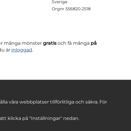
Sverige
Orgnr
556820-2518
ner många mönster
gratis
och få många
på
du är
inloggad
.
 våra webbplatser tillförlitliga och säkra. För
 att klicka på "Inställningar" nedan.