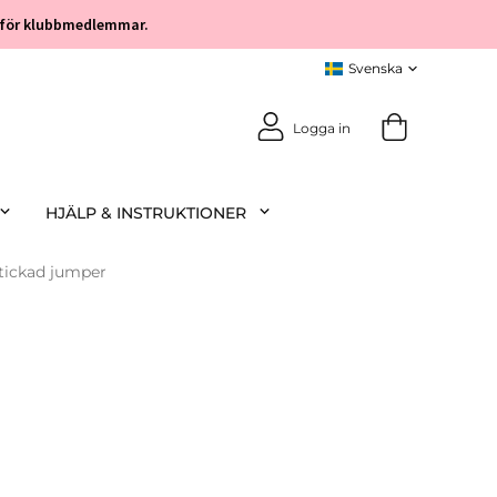
öp för klubbmedlemmar.
Logga in
HJÄLP & INSTRUKTIONER
tickad jumper