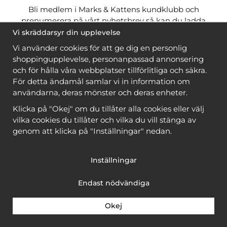
Bli medlem i Marks & Kattens kundklubb och
prenumerera på vårt nyhetsbrev så kan du ladda
ner många mönster
gratis
och få många
på köpet
Vi skräddarsyr din upplevelse
när du handlar garn till mönstret. Du ser vilka som
Vi använder cookies för att ge dig en personlig
är
gratis
när du är
inloggad
.
shoppingupplevelse, personanpassad annonsering
och för hålla våra webbplatser tillförlitliga och säkra.
Bli medlem
För detta ändamål samlar vi in information om
användarna, deras mönster och deras enheter.
Klicka på "Okej" om du tillåter alla cookies eller välj
vilka cookies du tillåter och vilka du vill stänga av
genom att klicka på "Inställningar" nedan.
Copyright © 2026, Marks & Kattens AB
Inställningar
Endast nödvändiga
Okej