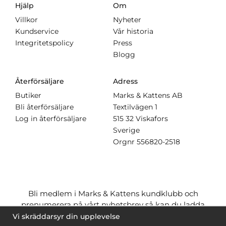
Hjälp
Om
Villkor
Nyheter
Kundservice
Vår historia
Integritetspolicy
Press
Blogg
Återförsäljare
Adress
Butiker
Marks & Kattens AB
Bli återförsäljare
Textilvägen 1
Log in återförsäljare
515 32 Viskafors
Sverige
Orgnr
556820-2518
Bli medlem i Marks & Kattens kundklubb och
prenumerera på vårt nyhetsbrev så kan du ladda
ner många mönster
gratis
och få många
på köpet
Vi skräddarsyr din upplevelse