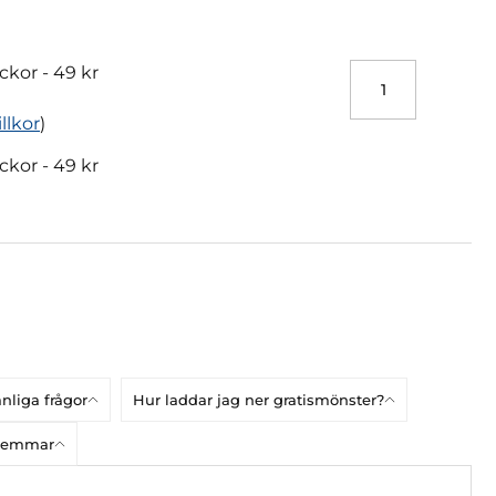
ckor -
49 kr
illkor
)
ckor -
49 kr
nliga frågor
Hur laddar jag ner gratismönster?
dlemmar