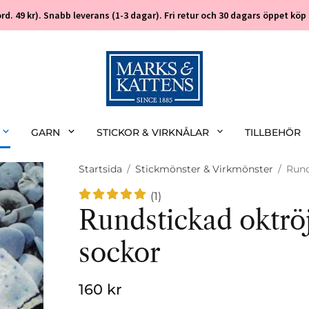
 (ord. 49 kr). Snabb leverans (1-3 dagar). Fri retur och 30 dagars öppet k
GARN
STICKOR & VIRKNÅLAR
TILLBEHÖR
Startsida
/
Stickmönster & Virkmönster
/
Rund
(1)
Rundstickad oktrö
sockor
160 kr