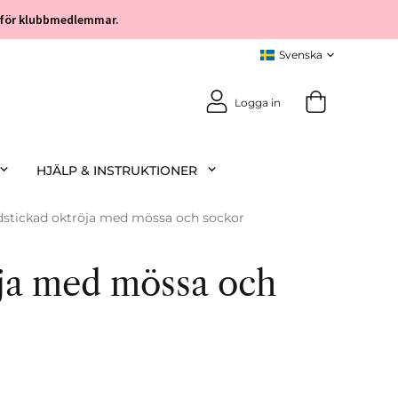
öp för klubbmedlemmar.
Logga in
HJÄLP & INSTRUKTIONER
stickad oktröja med mössa och sockor
ja med mössa och