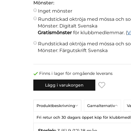
Mönster:
Inget mönster
Rundstickad oktröja med mössa och so
Mönster: Digitalt Svenska
Gratismönster
för klubbmedlemmar. (
V
Rundstickad oktröja med mössa och so
Mönster: Färgutskrift Svenska
Finns i lager för omgående leverans
Lägg i varukorgen
Produktbeskrivning
Garnalternativ
Va
Fri retur och 30 dagars öppet köp för klubbme
Storlek:
3 (6) 9 (12) 18 mån