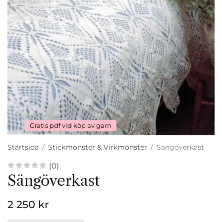
Gratis pdf vid köp av garn
Startsida
/
Stickmönster & Virkmönster
/
Sängöverkast
(0)
Sängöverkast
2 250 kr