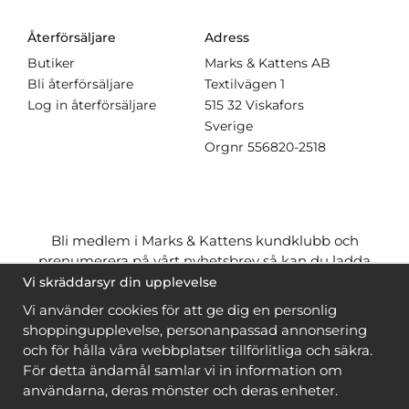
Återförsäljare
Adress
Butiker
Marks & Kattens AB
Bli återförsäljare
Textilvägen 1
Log in återförsäljare
515 32 Viskafors
Sverige
Orgnr
556820-2518
Bli medlem i Marks & Kattens kundklubb och
prenumerera på vårt nyhetsbrev så kan du ladda
ner många mönster
gratis
och få många
på köpet
Vi skräddarsyr din upplevelse
när du handlar garn till mönstret. Du ser vilka som
Vi använder cookies för att ge dig en personlig
är
gratis
när du är
inloggad
.
shoppingupplevelse, personanpassad annonsering
och för hålla våra webbplatser tillförlitliga och säkra.
Bli medlem
För detta ändamål samlar vi in information om
användarna, deras mönster och deras enheter.