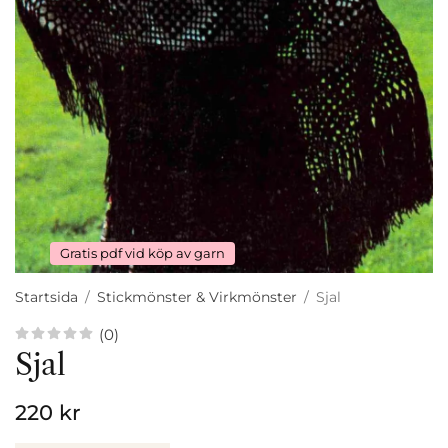
Gratis pdf vid köp av garn
Startsida
/
Stickmönster & Virkmönster
/
Sjal
(0)
Sjal
220 kr