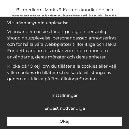
Bli medlem i Marks & Kattens kundklubb och
prenumerera på vårt nyhetsbrev så kan du ladda
ner många mönster
gratis
och få många
på köpet
Vi skräddarsyr din upplevelse
när du handlar garn till mönstret. Du ser vilka som
Vi använder cookies för att ge dig en personlig
är
gratis
när du är
inloggad
.
shoppingupplevelse, personanpassad annonsering
och för hålla våra webbplatser tillförlitliga och säkra.
Bli medlem
För detta ändamål samlar vi in information om
användarna, deras mönster och deras enheter.
Klicka på "Okej" om du tillåter alla cookies eller välj
vilka cookies du tillåter och vilka du vill stänga av
genom att klicka på "Inställningar" nedan.
Copyright © 2026, Marks & Kattens AB
Inställningar
Endast nödvändiga
Okej