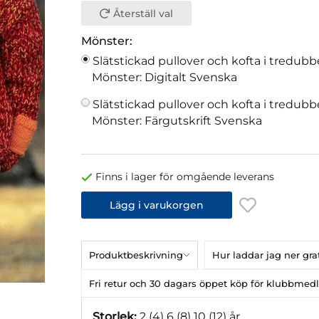
Återställ val
Mönster:
Slätstickad pullover och kofta i tredubb
Mönster: Digitalt Svenska
Slätstickad pullover och kofta i tredubb
Mönster: Färgutskrift Svenska
Finns i lager för omgående leverans
Lägg i varukorgen
Produktbeskrivning
Hur laddar jag ner gr
Fri retur och 30 dagars öppet köp för klubbme
Storlek:
2 (4) 6 (8) 10 (12) år.