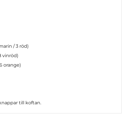
 marin / 3 röd)
08 vinröd)
846 orange)
 knappar till koftan.