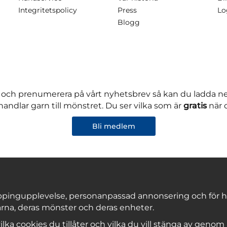
Integritetspolicy
Press
Lo
Blogg
 och prenumerera på vårt nyhetsbrev så kan du ladda 
andlar garn till mönstret. Du ser vilka som är
gratis
när 
Bli medlem
pingupplevelse, personanpassad annonsering och för hålla
rna, deras mönster och deras enheter.
Copyright © 2026, Marks & Kattens AB
 vilka cookies du tillåter och vilka du vill stänga av genom