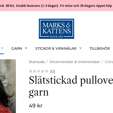
 (ord. 49 kr). Snabb leverans (1-3 dagar). Fri retur och 30 dagars öppet k
GARN
STICKOR & VIRKNÅLAR
TILLBEHÖR
Startsida
/
Stickmönster & Virkmönster
/
Slät
(0)
Slätstickad pullove
garn
49 kr