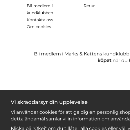
Bli medlem i
Retur
kundklubben
Kontakta oss
Om cookies
Bli medlem i Marks & Kattens kundklubb
köpet
när du h
Vi skräddarsyr din upplevelse
Vi använder cookies för att ge dig en personlig shop
detta ändamål samlar vi in information om använda
Klicka på "Okej" om du tillåter alla cookies eller välj