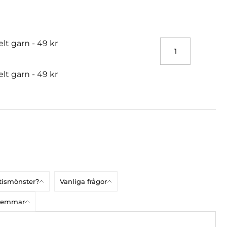
elt garn -
49 kr
elt garn -
49 kr
atismönster?
Vanliga frågor
dlemmar