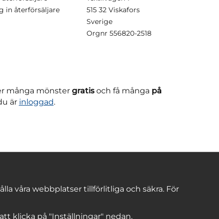
g in återförsäljare
515 32 Viskafors
Sverige
Orgnr
556820-2518
ner många mönster
gratis
och få många
på
du är
inloggad
.
 våra webbplatser tillförlitliga och säkra. För
 att klicka på "Inställningar" nedan.