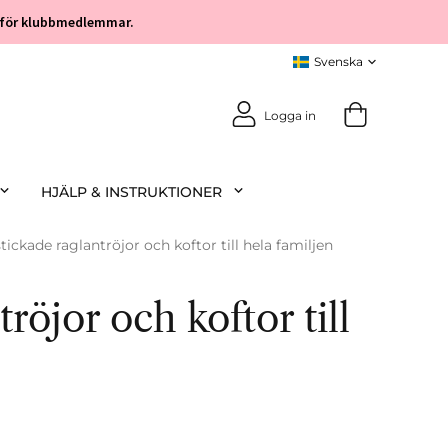
öp för klubbmedlemmar.
Logga in
HJÄLP & INSTRUKTIONER
stickade raglantröjor och koftor till hela familjen
röjor och koftor till