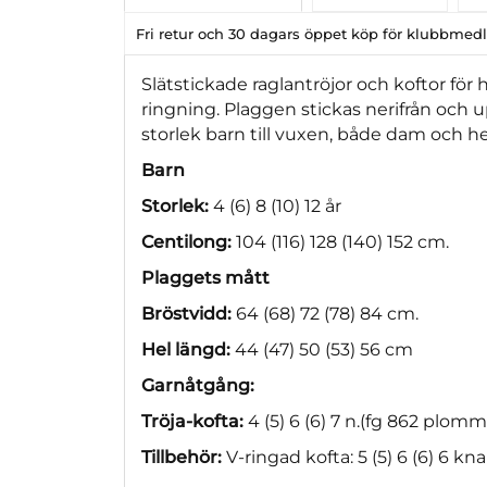
Fri retur och 30 dagars öppet köp för klubbme
Slätstickade raglantröjor och koftor för h
ringning. Plaggen stickas nerifrån och 
storlek barn till vuxen, både dam och he
Barn
Storlek:
4 (6) 8 (10) 12 år
Centilong:
104 (116) 128 (140) 152 cm.
Plaggets mått
Bröstvidd:
64 (68) 72 (78) 84 cm.
Hel längd:
44 (47) 50 (53) 56 cm
Garnåtgång:
Tröja-kofta:
4 (5) 6 (6) 7 n.(fg 862 plo
Tillbehör:
V-ringad kofta: 5 (5) 6 (6) 6 kna