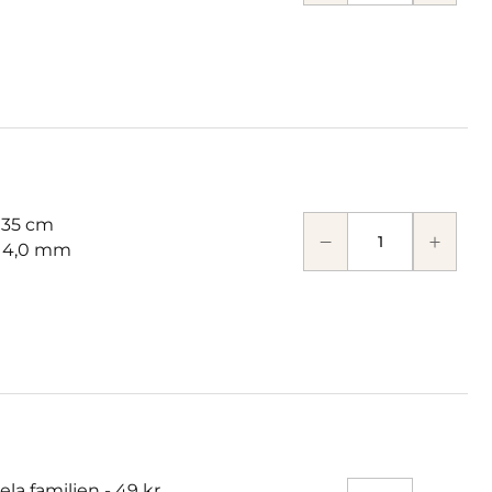
 35 cm
: 4,0 mm
hela familjen -
49 kr