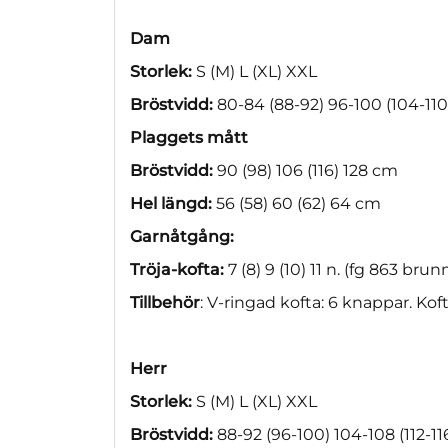
Dam
Storlek:
S (M) L (XL) XXL
Bröstvidd:
80-84 (88-92) 96-100 (104-110
Plaggets mått
Bröstvidd:
90 (98) 106 (116) 128 cm
Hel längd:
56 (58) 60 (62) 64 cm
Garnåtgång:
Tröja-kofta:
7 (8) 9 (10) 11 n. (fg 863 bru
Tillbehör
: V-ringad kofta: 6 knappar. Kof
Herr
Storlek:
S (M) L (XL) XXL
Bröstvidd:
88-92 (96-100) 104-108 (112-1