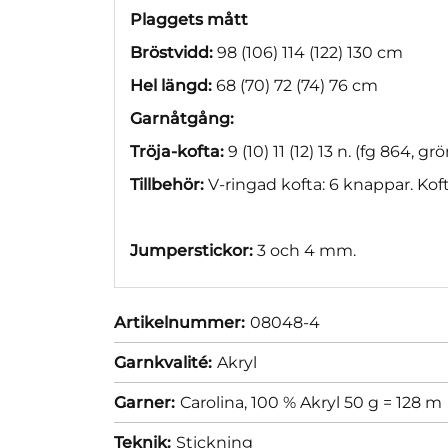
Plaggets mått
Bröstvidd:
98 (106) 114 (122) 130 cm
Hel längd:
68 (70) 72 (74) 76 cm
Garnåtgång:
Tröja-kofta:
9 (10) 11 (12) 13 n. (fg 864, 
Tillbehör:
V-ringad kofta: 6 knappar. Koft
Jumperstickor:
3 och 4 mm.
Artikelnummer:
08048-4
Garnkvalité:
Akryl
Garner:
Carolina, 100 % Akryl 50 g = 128 m
Teknik:
Stickning