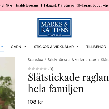
 (ord. 49 kr). Snabb leverans (1-3 dagar). Fri retur och 30 dagars öppet k
GARN
STICKOR & VIRKNÅLAR
TILLBEHÖR
Startsida
/
Stickmönster & Virkmönster
/
Slät
(0)
Slätstickade raglant
hela familjen
108 kr