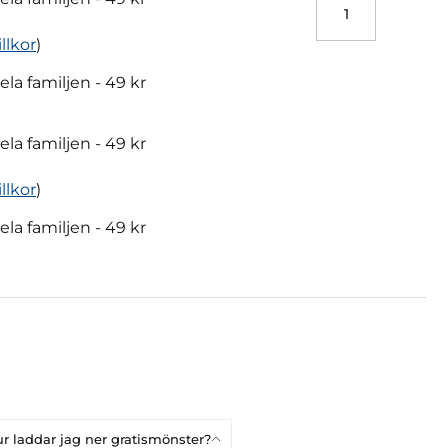
illkor
)
hela familjen -
49 kr
hela familjen -
49 kr
illkor
)
hela familjen -
49 kr
r laddar jag ner gratismönster?