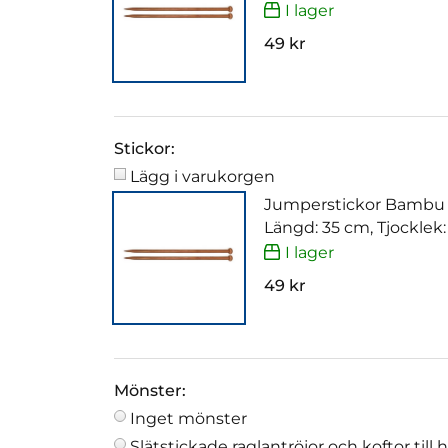
I lager
49 kr
Stickor:
Lägg i varukorgen
Jumperstickor Bambu
Längd: 35 cm, Tjocklek
I lager
49 kr
Mönster:
Inget mönster
Slätstickade raglantröjor och koftor till 