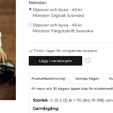
Mönster:
Slipover och byxa -
49 kr
Mönster: Digitalt Svenska
Slipover och byxa -
49 kr
Mönster: Färgutskrift Svenska
Finns i lager för omgående leverans
Lägg i varukorgen
Produktbeskrivning
Vanliga frågor
Hu
Fri retur och 30 dagars öppet köp för klubbme
Storlek:
½ (1) 2 (3) år = 70 (84) 91 (98) cen
Garnåtgång: