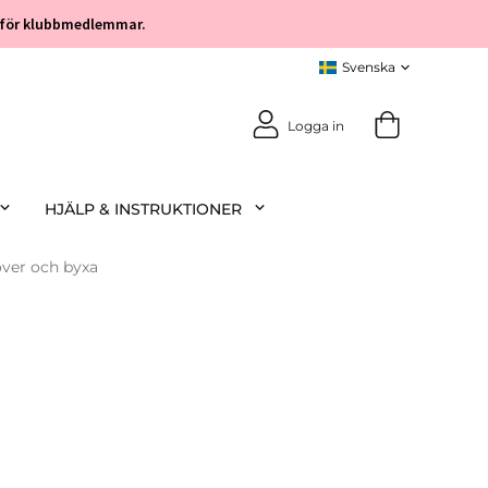
öp för klubbmedlemmar.
Logga in
HJÄLP & INSTRUKTIONER
over och byxa