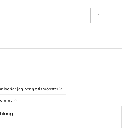
r laddar jag ner gratismönster?
dlemmar
tilong.