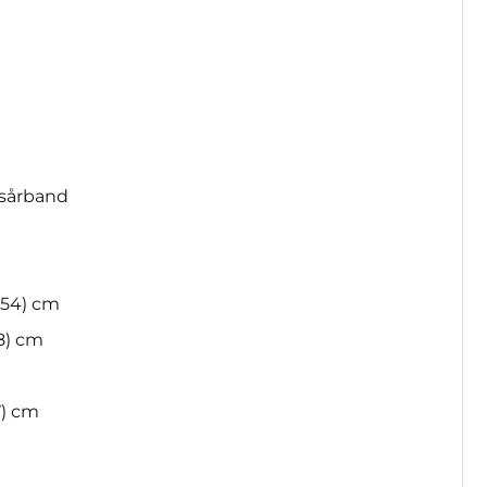
esårband
(54) cm
8) cm
7) cm