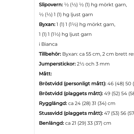
Slipovern:
½ (½) ½ (1) hg mörkt garn,
½ (½) 1 (1) hg ljust garn
Byxan:
1 (1) 1 (1½) hg mörkt garn,
1 (1) 1 (1½) hg ljust garn
i Bianca
Tillbehör:
Byxan: ca 55 cm, 2 cm brett r
Jumperstickor:
2½ och 3 mm
Mått:
Bröstvidd (personligt mått):
46 (48) 50 
Bröstvidd (plaggets mått):
49 (52) 54 (5
Rygglängd:
ca 24 (28) 31 (34) cm
Stussvidd (plaggets mått):
47 (53) 56 (5
Benlängd:
ca 21 (29) 33 (37) cm