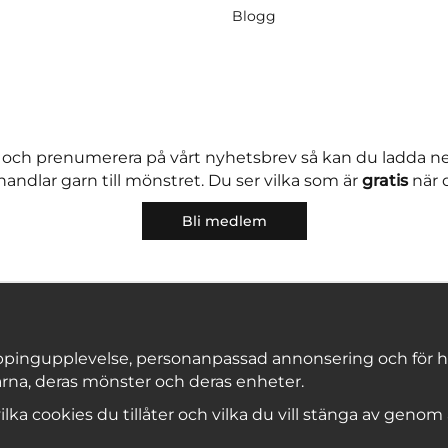
Blogg
 och prenumerera på vårt nyhetsbrev så kan du ladda 
andlar garn till mönstret. Du ser vilka som är
gratis
när 
Bli medlem
pingupplevelse, personanpassad annonsering och för hålla
rna, deras mönster och deras enheter.
Copyright © 2026, Marks & Kattens AB
 vilka cookies du tillåter och vilka du vill stänga av genom