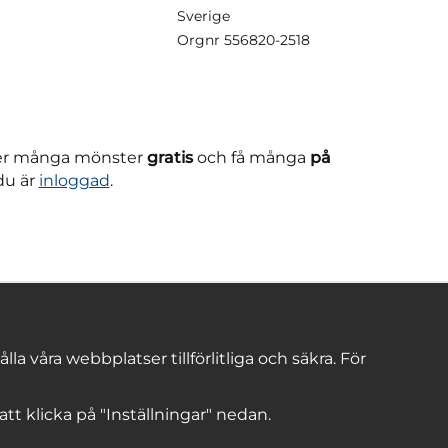
Sverige
Orgnr
556820-2518
ner många mönster
gratis
och få många
på
du är
inloggad
.
 våra webbplatser tillförlitliga och säkra. För
 att klicka på "Inställningar" nedan.