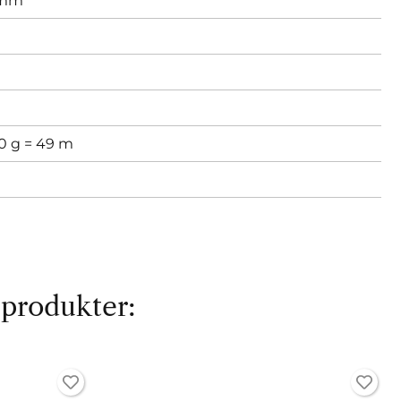
 mm
50 g = 49 m
 produkter: