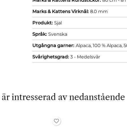
Marks & Kattens Rundstickor:
80 cm - 8
Marks & Kattens Virknål:
8.0 mm
Produkt:
Sjal
Språk:
Svenska
Utgångna garner:
Alpaca, 100 % Alpaca, 
Svårighetsgrad:
3 - Medelsvår
är intresserad av nedanstående