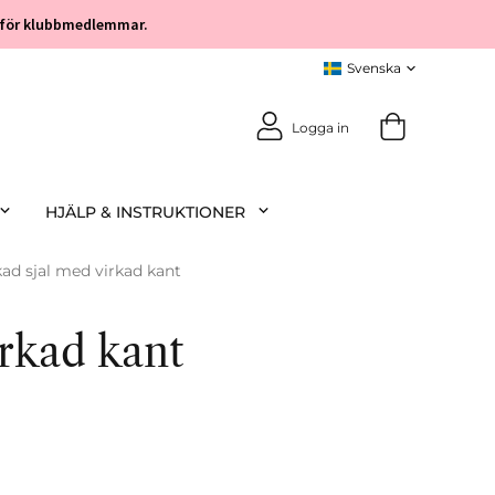
öp för klubbmedlemmar.
Logga in
HJÄLP & INSTRUKTIONER
kad sjal med virkad kant
irkad kant