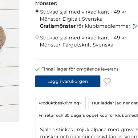
Mönster:
Stickad sjal med virkad kant -
49 kr
Mönster: Digitalt Svenska
Gratismönster
för klubbmedlemmar. (
V
Stickad sjal med virkad kant -
49 kr
Mönster: Färgutskrift Svenska
Finns i lager för omgående leverans
Lägg i varukorgen
Produktbeskrivning
Hur laddar jag ner gr
Fri retur och 30 dagars öppet köp för klubbme
Sjalen stickas i mjuk alpaca med grova st
maskor och ökar successivt längs sidorna