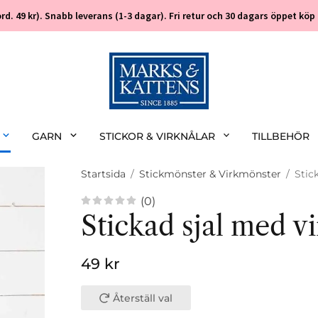
 (ord. 49 kr). Snabb leverans (1-3 dagar). Fri retur och 30 dagars öppet k
GARN
STICKOR & VIRKNÅLAR
TILLBEHÖR
Startsida
/
Stickmönster & Virkmönster
/
Stic
(0)
Stickad sjal med v
49 kr
Återställ val