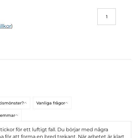
illkor
)
atismönster?
Vanliga frågor
dlemmar
ickor för ett luftigt fall. Du börjar med några
 för att forma en bred trekant. När arbetet är klart