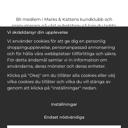
Bli medlem i Marks & Kattens kundklubb och
prenumerera på vårt nyhetsbrev så kan du ladda
ner många mönster
gratis
och få många
på köpet
Vi skräddarsyr din upplevelse
när du handlar garn till mönstret. Du ser vilka som
Vi använder cookies för att ge dig en personlig
är
gratis
när du är
inloggad
.
shoppingupplevelse, personanpassad annonsering
och för hålla våra webbplatser tillförlitliga och säkra.
Bli medlem
För detta ändamål samlar vi in information om
användarna, deras mönster och deras enheter.
Klicka på "Okej" om du tillåter alla cookies eller välj
vilka cookies du tillåter och vilka du vill stänga av
genom att klicka på "Inställningar" nedan.
Copyright © 2026, Marks & Kattens AB
Inställningar
Endast nödvändiga