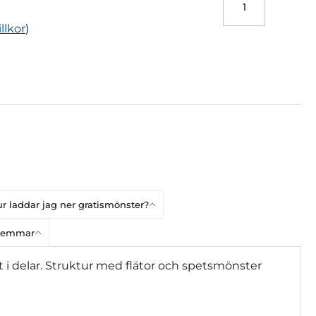
illkor
)
r laddar jag ner gratismönster?
dlemmar
tt i delar. Struktur med flätor och spetsmönster