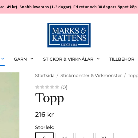
 (ord. 49 kr). Snabb leverans (1-3 dagar). Fri retur och 30 dagars öppet k
GARN
STICKOR & VIRKNÅLAR
TILLBEHÖR
Startsida
/
Stickmönster & Virkmönster
/
Top
(0)
Topp
216 kr
Storlek: