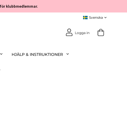
öp för klubbmedlemmar.
Logga in
HJÄLP & INSTRUKTIONER
p