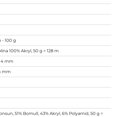
 - 100 g
lina 100% Akryl, 50 g = 128 m
,
4 mm
2½ mm
nsun, 51% Bomull, 43% Akryl, 6% Polyamid, 50 g =