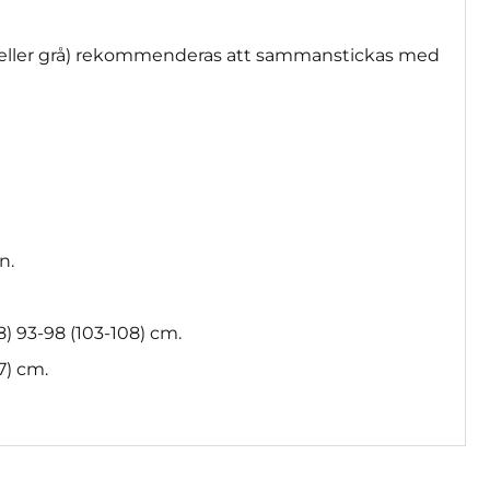
t eller grå) rekommenderas att sammanstickas med
n.
) 93-98 (103-108) cm.
7) cm.