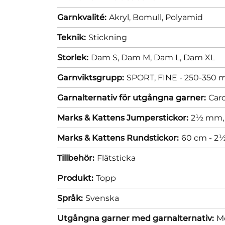
Garnkvalité:
Akryl,
Bomull,
Polyamid
Teknik:
Stickning
Storlek:
Dam S,
Dam M,
Dam L,
Dam XL
Garnviktsgrupp:
SPORT, FINE - 250-350 m
Garnalternativ för utgångna garner:
Caro
Marks & Kattens Jumperstickor:
2½ mm
Marks & Kattens Rundstickor:
60 cm - 
Tillbehör:
Flätsticka
Produkt:
Topp
Språk:
Svenska
Utgångna garner med garnalternativ:
Mo