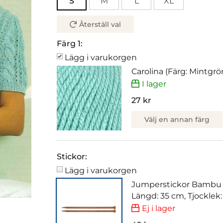
S
M
L
XL
Återställ val
Färg 1:
Lägg i varukorgen
Carolina (Färg: Mintgrö
I lager
27 kr
Välj en annan färg
Stickor:
Lägg i varukorgen
Jumperstickor Bambu
Längd: 35 cm, Tjocklek
Ej i lager