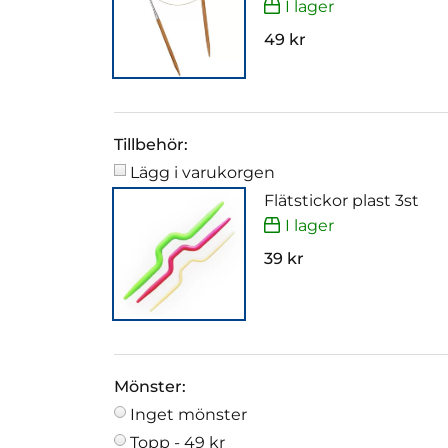
I lager
49 kr
Tillbehör:
Lägg i varukorgen
Flätstickor plast 3st
I lager
39 kr
Mönster:
Inget mönster
Topp -
49 kr