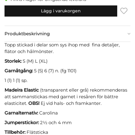
Lägg i varukorgen
Produktbeskrivning
Topp stickad i delar som sys ihop med fina detaljer,
flätor och hålmönster.
Storlek:
S (M) L (XL)
Garnåtgång:
5 (5) 6 (7) n. (fg 1101)
1 (1) 1 (1) sp.
Madeira Elastic
(transparent eller grå) rekommenderas
att sammanstickas med garnet i resåren för bättre
elasticitet.
OBS!
Ej vid hals- och framkanter.
Garnalternativ:
Carolina
Jumperstickor:
2½ och 4 mm
Tillbehör:
Flätsticka