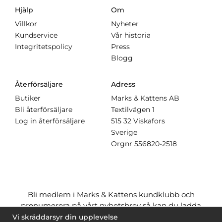
Hjälp
Om
Villkor
Nyheter
Kundservice
Vår historia
Integritetspolicy
Press
Blogg
Återförsäljare
Adress
Butiker
Marks & Kattens AB
Bli återförsäljare
Textilvägen 1
Log in återförsäljare
515 32 Viskafors
Sverige
Orgnr
556820-2518
Bli medlem i Marks & Kattens kundklubb och
prenumerera på vårt nyhetsbrev så kan du ladda
ner många mönster
gratis
och få många
på köpet
Vi skräddarsyr din upplevelse