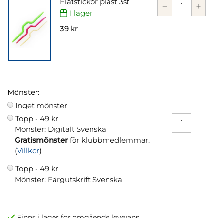
Flätstickor plast 3st
I lager
39 kr
Mönster:
Inget mönster
Topp -
49 kr
Mönster: Digitalt Svenska
Gratismönster
för klubbmedlemmar.
(
Villkor
)
Topp -
49 kr
Mönster: Färgutskrift Svenska
Finns i lager för omgående leverans