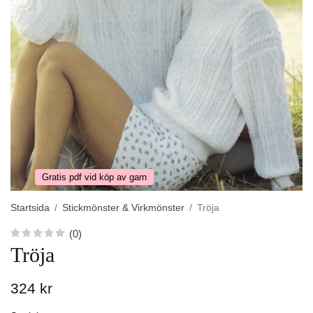
Gratis pdf vid köp av garn
Startsida
/
Stickmönster & Virkmönster
/
Tröja
(0)
Tröja
324 kr