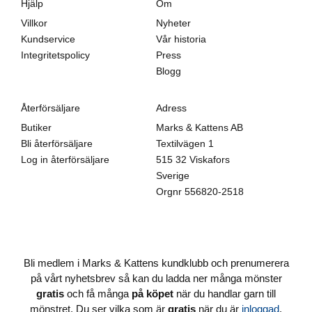
Hjälp
Om
Villkor
Nyheter
Kundservice
Vår historia
Integritetspolicy
Press
Blogg
Återförsäljare
Adress
Butiker
Marks & Kattens AB
Bli återförsäljare
Textilvägen 1
Log in återförsäljare
515 32 Viskafors
Sverige
Orgnr
556820-2518
Bli medlem i Marks & Kattens kundklubb och prenumerera
på vårt nyhetsbrev så kan du ladda ner många mönster
gratis
och få många
på köpet
när du handlar garn till
mönstret. Du ser vilka som är
gratis
när du är
inloggad
.