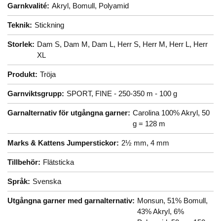
Garnkvalité:
Akryl,
Bomull,
Polyamid
Teknik:
Stickning
Storlek:
Dam S,
Dam M,
Dam L,
Herr S,
Herr M,
Herr L,
Herr
XL
Produkt:
Tröja
Garnviktsgrupp:
SPORT, FINE - 250-350 m - 100 g
Garnalternativ för utgångna garner:
Carolina 100% Akryl, 50
g = 128 m
Marks & Kattens Jumperstickor:
2½ mm,
4 mm
Tillbehör:
Flätsticka
Språk:
Svenska
Utgångna garner med garnalternativ:
Monsun, 51% Bomull,
43% Akryl, 6%