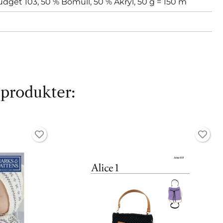
dget 103, 50 % Bomull, 50 % Akryl, 50 g = 150 m
 produkter: