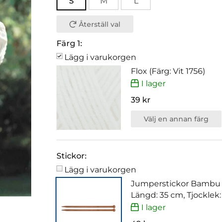
S
M
L
Återställ val
Färg 1:
Lägg i varukorgen
Flox (Färg: Vit 1756)
I lager
39 kr
Välj en annan färg
Stickor:
Lägg i varukorgen
Jumperstickor Bambu
Längd: 35 cm, Tjocklek
I lager