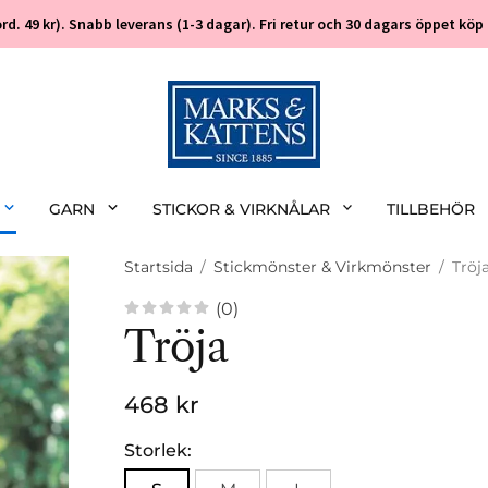
 (ord. 49 kr). Snabb leverans (1-3 dagar). Fri retur och 30 dagars öppet k
GARN
STICKOR & VIRKNÅLAR
TILLBEHÖR
Startsida
/
Stickmönster & Virkmönster
/
Tröj
(0)
Tröja
468 kr
Storlek: