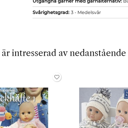
Utgångna garner med garnalternativ:
Bu
Svårighetsgrad:
3 - Medelsvår
är intresserad av nedanstående