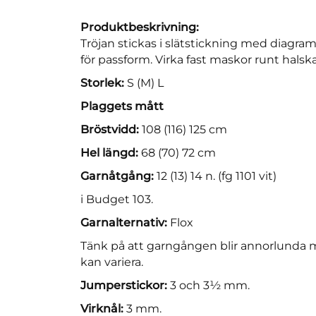
Produktbeskrivning:
Tröjan stickas i slätstickning med diagr
för passform. Virka fast maskor runt hals
Storlek:
S (M) L
Plaggets mått
Bröstvidd:
108 (116) 125 cm
Hel längd:
68 (70) 72 cm
Garnåtgång:
12 (13) 14 n. (fg 1101 vit)
i Budget 103.
Garnalternativ:
Flox
Tänk på att garngången blir annorlunda m
kan variera.
Jumperstickor:
3 och 3½ mm.
Virknål:
3 mm.