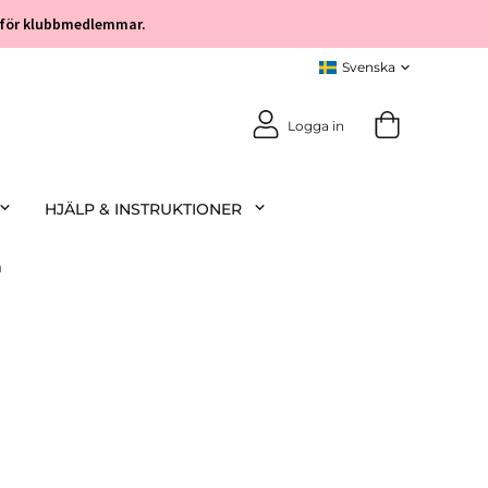
öp för klubbmedlemmar.
Logga in
HJÄLP & INSTRUKTIONER
a