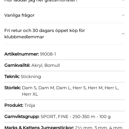
Vanliga frågor
Fri retur och 30 dagars öppet köp för
klubbmedlemmar
Artikelnummer:
91008-1
Garnkvalité:
Akryl,
Bomull
Teknik:
Stickning
Storlek:
Dam S,
Dam M,
Dam L,
Herr S,
Herr M,
Herr L,
Herr XL
Produkt:
Tröja
Garnviktsgrupp:
SPORT, FINE - 250-350 m - 100 g
Marks & Kattens Jumperstickor:
2½ mm,
3 mm,
4 mm