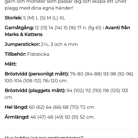
garn och mönster som passar dig och skapa ett unikt
plagg med dina egna händer!
Storlek:
S (M) L (S) M (L) XL
Garnåtgång:
12 (13) 14 (14) 15 (16) 17 n. (fg 61) i
Avanti från
Marks & Kattens
Jumperstickor:
2½, 3 och 4 mm
Tillbehör:
Flätsticka
Mått:
Bröstvidd (personligt mått):
76-80 (84-88) 93-98 (92-96)
100-104 (108-112) 116-120 cm.
Bröstvidd (plaggets mått):
94 (102) 112 (110) 118 (125) 133
cm.
Hel längd:
60 (62) 64 (66) 68 (70) 72 cm.
Ärmlängd:
46 (47) 48 (49) 50 (51) 52 cm.
Hur laddar jag ner gratismönster?