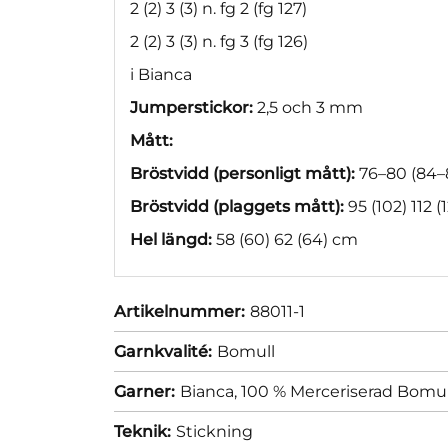
2 (2) 3 (3) n. fg 2 (fg 127)
2 (2) 3 (3) n. fg 3 (fg 126)
i Bianca
Jumperstickor:
2,5 och 3 mm
Mått:
Bröstvidd (personligt mått):
76–80 (84–
Bröstvidd (plaggets mått):
95 (102) 112 (
Hel längd:
58 (60) 62 (64) cm
Artikelnummer:
88011-1
Garnkvalité:
Bomull
Garner:
Bianca, 100 % Merceriserad Bomul
Teknik:
Stickning