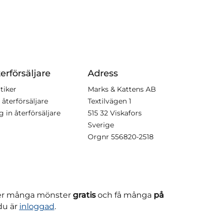
erförsäljare
Adress
tiker
Marks & Kattens AB
 återförsäljare
Textilvägen 1
g in återförsäljare
515 32 Viskafors
Sverige
Orgnr
556820-2518
ner många mönster
gratis
och få många
på
du är
inloggad
.