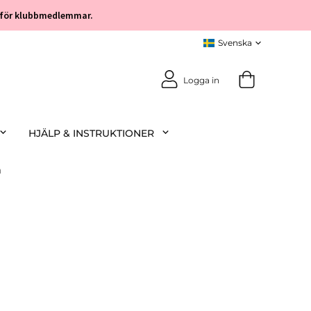
öp för klubbmedlemmar.
Logga in
HJÄLP & INSTRUKTIONER
a