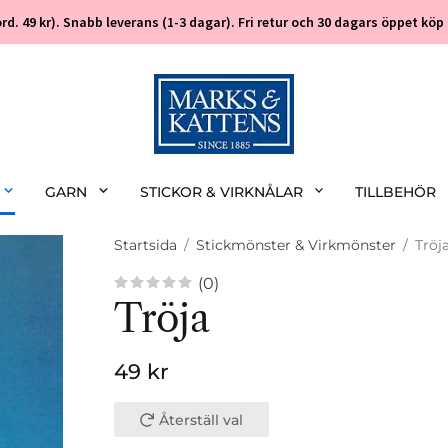
 (ord. 49 kr). Snabb leverans (1-3 dagar). Fri retur och 30 dagars öppet k
GARN
STICKOR & VIRKNÅLAR
TILLBEHÖR
Startsida
/
Stickmönster & Virkmönster
/
Tröj
(0)
Tröja
49 kr
Återställ val