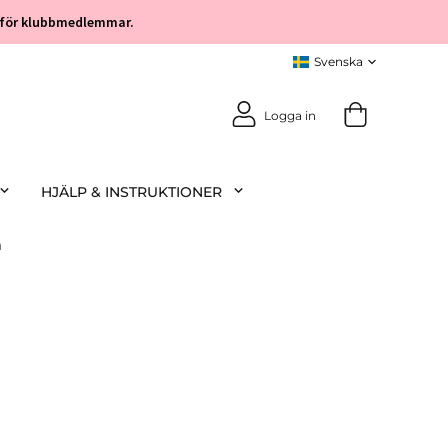
öp för klubbmedlemmar.
Logga in
HJÄLP & INSTRUKTIONER
a