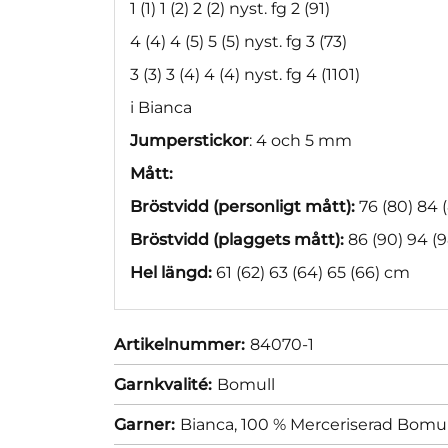
1 (1) 1 (2) 2 (2) nyst. fg 2 (91)
4 (4) 4 (5) 5 (5) nyst. fg 3 (73)
3 (3) 3 (4) 4 (4) nyst. fg 4 (1101)
i Bianca
Jumperstickor
: 4 och 5 mm
Mått:
Bröstvidd (personligt mått):
76 (80) 84 
Bröstvidd (plaggets mått):
86 (90) 94 (9
Hel längd:
61 (62) 63 (64) 65 (66) cm
Artikelnummer:
84070-1
Garnkvalité:
Bomull
Garner:
Bianca, 100 % Merceriserad Bomul