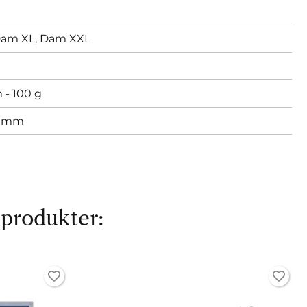
am XL,
Dam XXL
 - 100 g
 mm
 produkter: