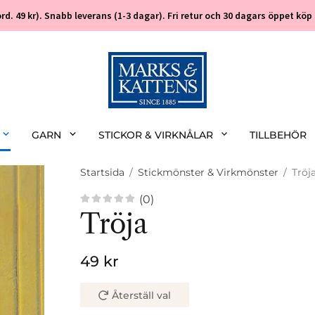
 (ord. 49 kr). Snabb leverans (1-3 dagar). Fri retur och 30 dagars öppet k
GARN
STICKOR & VIRKNÅLAR
TILLBEHÖR
Startsida
/
Stickmönster & Virkmönster
/
Tröj
(0)
Tröja
49 kr
Återställ val