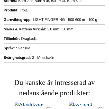
Storlek:
Barn 2 år,
Barn 4 år,
Barn 6 år,
Barn 8 år
Produkt:
Tröja
Garnviktsgrupp:
LIGHT FINGERING - 500-600 m - 100 g
Marks & Kattens Virknål:
2.0 mm,
3.0 mm
Tillbehör:
Dragkedja
Språk:
Svenska
Svårighetsgrad:
3 - Medelsvår
Du kanske är intresserad av
nedanstående produkter: