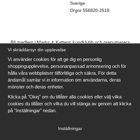
Sverige
Orgnr
556820-2518
Bli medlem i Marks & Kattens kundklubb och prenumerera
på vårt nyhetsbrev så kan du ladda ner många mönster
Vi skräddarsyr din upplevelse
gratis
och få många
på köpet
när du handlar garn till
Vi använder cookies för att ge dig en personlig
mönstret. Du ser vilka som är
gratis
när du är
inloggad
.
shoppingupplevelse, personanpassad annonsering och för
hålla våra webbplatser tillförlitliga och säkra. För detta
Bli medlem
ändamål samlar vi in information om användarna, deras
mönster och deras enheter.
Klicka på "Okej" om du tillåter alla cookies eller välj vilka
cookies du tillåter och vilka du vill stänga av genom att klicka
på "Inställningar" nedan.
Copyright © 2026, Marks & Kattens AB
Inställningar