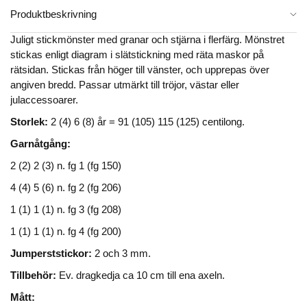
Produktbeskrivning
Juligt stickmönster med granar och stjärna i flerfärg. Mönstret
stickas enligt diagram i slätstickning med räta maskor på
rätsidan. Stickas från höger till vänster, och upprepas över
angiven bredd. Passar utmärkt till tröjor, västar eller
julaccessoarer.
Storlek:
2 (4) 6 (8) år = 91 (105) 115 (125) centilong.
Garnåtgång:
2 (2) 2 (3) n. fg 1 (fg 150)
4 (4) 5 (6) n. fg 2 (fg 206)
1 (1) 1 (1) n. fg 3 (fg 208)
1 (1) 1 (1) n. fg 4 (fg 200)
Jumperststickor:
2 och 3 mm.
Tillbehör:
Ev. dragkedja ca 10 cm till ena axeln.
Mått: