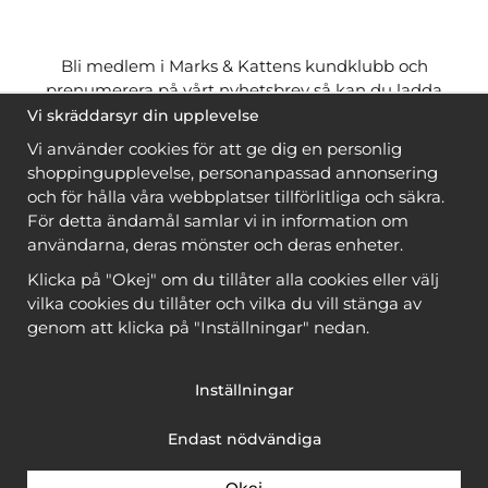
Bli medlem i Marks & Kattens kundklubb och
prenumerera på vårt nyhetsbrev så kan du ladda
ner många mönster
gratis
och få många
på köpet
Vi skräddarsyr din upplevelse
när du handlar garn till mönstret. Du ser vilka som
Vi använder cookies för att ge dig en personlig
är
gratis
när du är
inloggad
.
shoppingupplevelse, personanpassad annonsering
och för hålla våra webbplatser tillförlitliga och säkra.
Bli medlem
För detta ändamål samlar vi in information om
användarna, deras mönster och deras enheter.
Klicka på "Okej" om du tillåter alla cookies eller välj
vilka cookies du tillåter och vilka du vill stänga av
genom att klicka på "Inställningar" nedan.
Copyright © 2026, Marks & Kattens AB
Inställningar
Endast nödvändiga