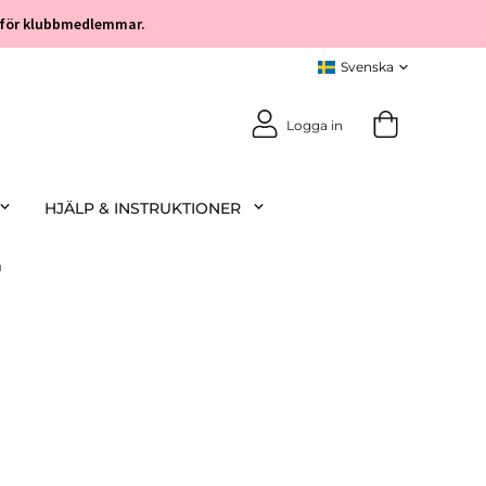
öp för klubbmedlemmar.
Logga in
HJÄLP & INSTRUKTIONER
a