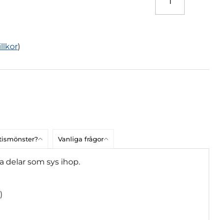
illkor
)
atismönster?
Vanliga frågor
yra delar som sys ihop.
)