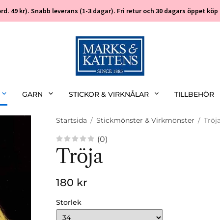
 (ord. 49 kr). Snabb leverans (1-3 dagar). Fri retur och 30 dagars öppet k
GARN
STICKOR & VIRKNÅLAR
TILLBEHÖR
Startsida
/
Stickmönster & Virkmönster
/
Tröj
(0)
Tröja
180 kr
Storlek