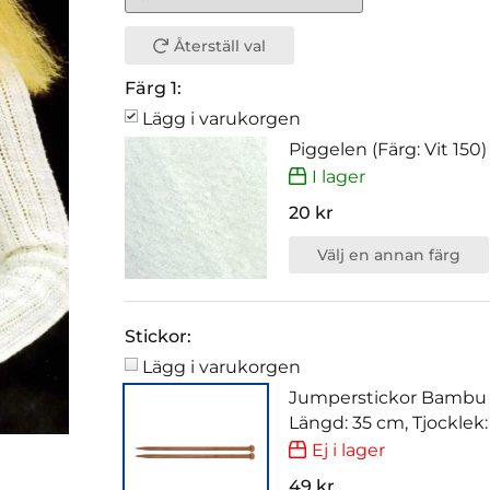
Återställ val
Färg 1:
Lägg i varukorgen
Piggelen (Färg: Vit 150)
I lager
20 kr
Välj en annan färg
Stickor:
Lägg i varukorgen
Jumperstickor Bambu
Längd: 35 cm, Tjocklek
Ej i lager
49 kr