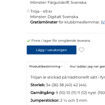
Mönster: Färgutskrift Svenska
Tröja -
49 kr
Mönster: Digitalt Svenska
Gratismönster
för klubbmedlemmar. (
V
Finns i lager för omgående leverans
Lägg i varukorgen
Produktbeskrivning
Hur laddar jag ner gr
Tröjan är stickad på traditionellt sätt i f
Storlek:
34 (36) 38 (40) 42 (44).
Garnåtgång:
9 (10) 10 (11) 11 (12) nyst. (150
Jumperstickor:
2 ½ och 3 mm.