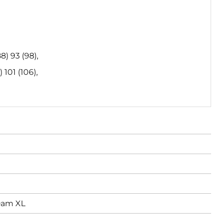
8) 93 (98),
 101 (106),
am XL