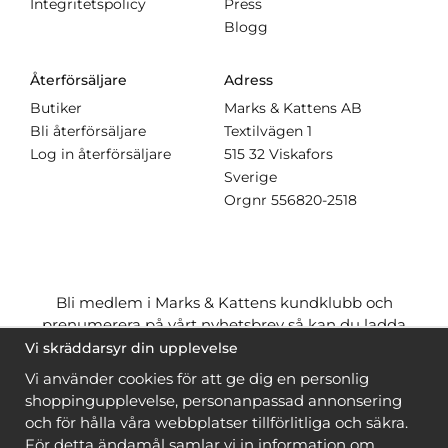
Integritetspolicy
Press
Blogg
Återförsäljare
Adress
Butiker
Marks & Kattens AB
Bli återförsäljare
Textilvägen 1
Log in återförsäljare
515 32 Viskafors
Sverige
Orgnr
556820-2518
Bli medlem i Marks & Kattens kundklubb och
prenumerera på vårt nyhetsbrev så kan du ladda
ner många mönster
gratis
och få många
på köpet
Vi skräddarsyr din upplevelse
när du handlar garn till mönstret. Du ser vilka som
Vi använder cookies för att ge dig en personlig
är
gratis
när du är
inloggad
.
shoppingupplevelse, personanpassad annonsering
och för hålla våra webbplatser tillförlitliga och säkra.
Bli medlem
För detta ändamål samlar vi in information om