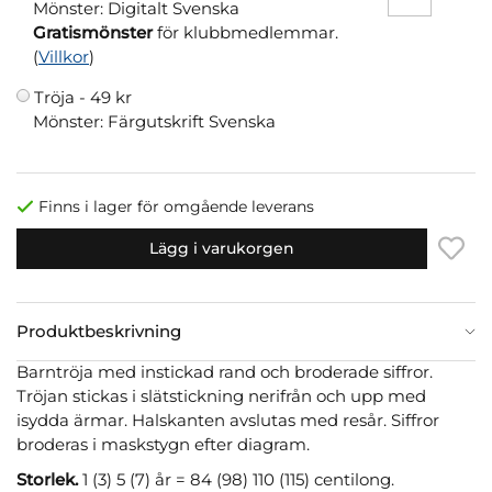
Mönster: Digitalt Svenska
Gratismönster
för klubbmedlemmar.
(
Villkor
)
Tröja -
49 kr
Mönster: Färgutskrift Svenska
Finns i lager för omgående leverans
Lägg i varukorgen
Produktbeskrivning
Barntröja med instickad rand och broderade siffror.
Tröjan stickas i slätstickning nerifrån och upp med
isydda ärmar. Halskanten avslutas med resår. Siffror
broderas i maskstygn efter diagram.
Storlek.
1 (3) 5 (7) år = 84 (98) 110 (115) centilong.