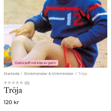
Gratis pdf vid köp av garn
Startsida
/
Stickmönster & Virkmönster
/
Tröja
(0)
Tröja
120 kr