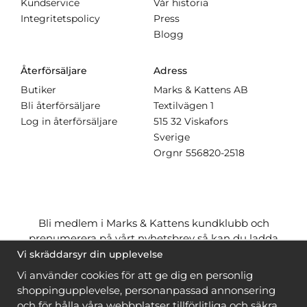
Kundservice
Vår historia
Integritetspolicy
Press
Blogg
Återförsäljare
Adress
Butiker
Marks & Kattens AB
Bli återförsäljare
Textilvägen 1
Log in återförsäljare
515 32 Viskafors
Sverige
Orgnr
556820-2518
Bli medlem i Marks & Kattens kundklubb och
prenumerera på vårt nyhetsbrev så kan du ladda
ner många mönster
gratis
och få många
på köpet
Vi skräddarsyr din upplevelse
när du handlar garn till mönstret. Du ser vilka som
Vi använder cookies för att ge dig en personlig
är
gratis
när du är
inloggad
.
shoppingupplevelse, personanpassad annonsering
och för hålla våra webbplatser tillförlitliga och säkra.