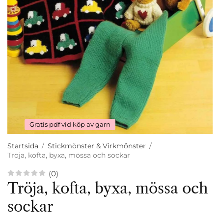
Gratis pdf vid köp av garn
Startsida
/
Stickmönster & Virkmönster
/
Tröja, kofta, byxa, mössa och sockar
(0)
Tröja, kofta, byxa, mössa och
sockar