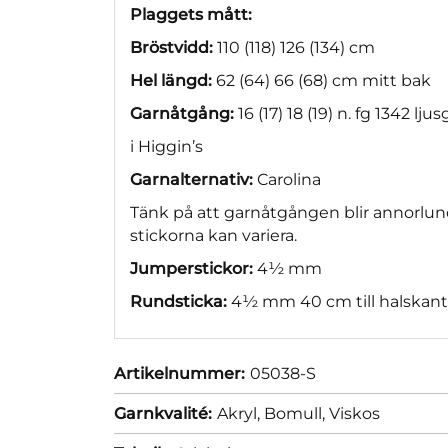
Plaggets mått:
Bröstvidd:
110 (118) 126 (134) cm
Hel längd:
62 (64) 66 (68) cm mitt bak
Garnåtgång:
16 (17) 18 (19) n. fg 1342 ljus
i Higgin’s
Garnalternativ:
Carolina
Tänk på att garnåtgången blir annorlun
stickorna kan variera.
Jumperstickor:
4½ mm
Rundsticka:
4½ mm 40 cm till halskant
Artikelnummer:
05038-S
Garnkvalité:
Akryl,
Bomull,
Viskos