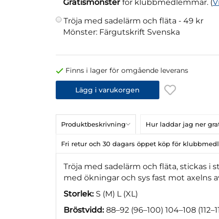
Gratismönster
för klubbmedlemmar. (
V
Tröja med sadelärm och fläta -
49 kr
Mönster: Färgutskrift Svenska
Finns i lager för omgående leverans
Lägg i varukorgen
Produktbeskrivning
Hur laddar jag ner gr
Fri retur och 30 dagars öppet köp för klubbme
Tröja med sadelärm och fläta, stickas 
med ökningar och sys fast mot axelns a
Storlek:
S (M) L (XL)
Bröstvidd:
88–92 (96–100) 104–108 (112–1