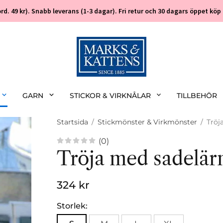
 (ord. 49 kr). Snabb leverans (1-3 dagar). Fri retur och 30 dagars öppet k
GARN
STICKOR & VIRKNÅLAR
TILLBEHÖR
Startsida
/
Stickmönster & Virkmönster
/
Tröj
(0)
Tröja med sadelärm
324 kr
Storlek: