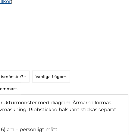
illkor
)
atismönster?
Vanliga frågor
dlemmar
i strukturmönster med diagram. Ärmarna formas
vmaskning. Ribbstickad halskant stickas separat.
16) cm = personligt mått