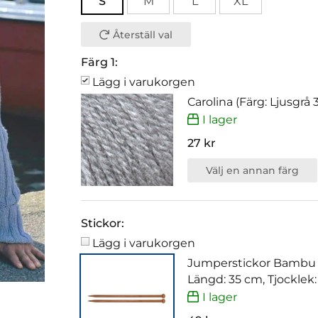
S
M
L
XL
Återställ val
Färg 1:
Lägg i varukorgen
Carolina (Färg: Ljusgrå 
I lager
27 kr
Välj en annan färg
Stickor:
Lägg i varukorgen
Jumperstickor Bambu
Längd: 35 cm, Tjocklek
I lager