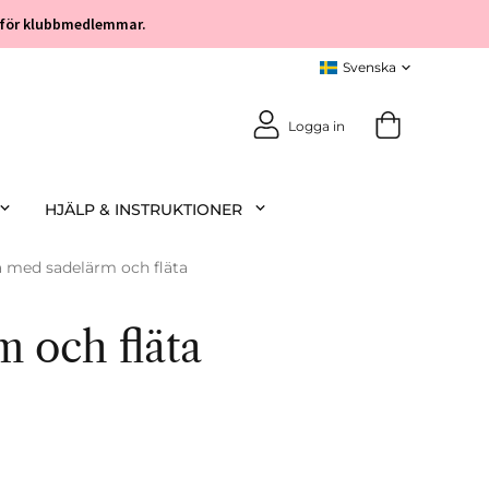
öp för klubbmedlemmar.
Logga in
HJÄLP & INSTRUKTIONER
a med sadelärm och fläta
 och fläta