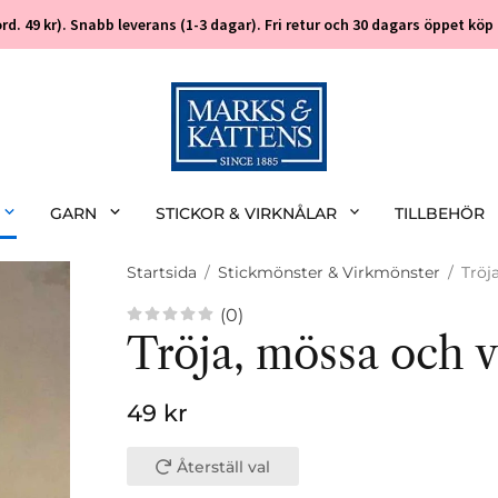
 (ord. 49 kr). Snabb leverans (1-3 dagar). Fri retur och 30 dagars öppet k
GARN
STICKOR & VIRKNÅLAR
TILLBEHÖR
Startsida
/
Stickmönster & Virkmönster
/
Tröj
(0)
Tröja, mössa och v
49 kr
Återställ val