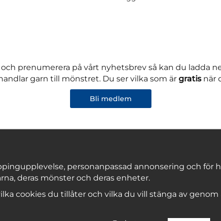
 och prenumerera på vårt nyhetsbrev så kan du ladda 
andlar garn till mönstret. Du ser vilka som är
gratis
när 
Bli medlem
pingupplevelse, personanpassad annonsering och för hålla
rna, deras mönster och deras enheter.
Copyright © 2026, Marks & Kattens AB
 vilka cookies du tillåter och vilka du vill stänga av genom