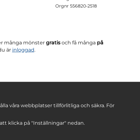
Orgnr
556820-2518
ner många mönster
gratis
och få många
på
du är
inloggad
.
 våra webbplatser tillförlitliga och säkra. För
 att klicka på "Inställningar" nedan.