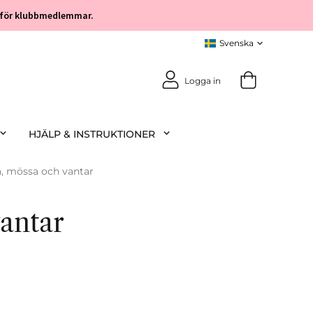
öp för klubbmedlemmar.
Logga in
HJÄLP & INSTRUKTIONER
a, mössa och vantar
antar