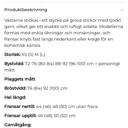
Produktbeskrivning
Västarna stickas i ett stycke på grova stickor med tjockt
garn, vilket ger ett snabbt och luftigt arbete. Modellerna
formas med enkla ökningar och minskningar, och
fransar knyts fast längs nederkant eller krage för en
bohemisk känsla.
Storlek:
XS (S) M (L)
Bystvidd:
72-76 (80-84) 88-92 (96-100) cm = personligt
mått
Plaggets mått
Bröstvidd:
76 (84) 92 (100) cm
Hel längd:
Fransar nertill:
44 (46) 48 (50) cm utan frans
Fransar upptill:
46 (48) 50 (52) cm
Garnåtgång: