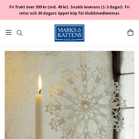
Fri frakt över 399 kr (ord. 49 kr). Snabb leverans (1-3 dagar). Fri
retur och 30 dagars öppet köp för klubbmedlemmar.