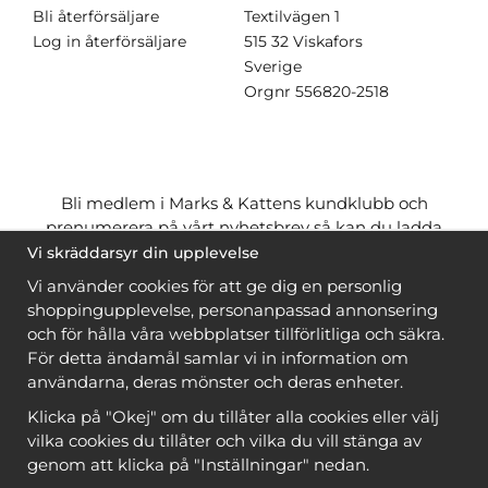
Bli återförsäljare
Textilvägen 1
Log in återförsäljare
515 32 Viskafors
Sverige
Orgnr
556820-2518
Bli medlem i Marks & Kattens kundklubb och
prenumerera på vårt nyhetsbrev så kan du ladda
ner många mönster
gratis
och få många
på köpet
Vi skräddarsyr din upplevelse
när du handlar garn till mönstret. Du ser vilka som
Vi använder cookies för att ge dig en personlig
är
gratis
när du är
inloggad
.
shoppingupplevelse, personanpassad annonsering
och för hålla våra webbplatser tillförlitliga och säkra.
Bli medlem
För detta ändamål samlar vi in information om
användarna, deras mönster och deras enheter.
Klicka på "Okej" om du tillåter alla cookies eller välj
vilka cookies du tillåter och vilka du vill stänga av
genom att klicka på "Inställningar" nedan.