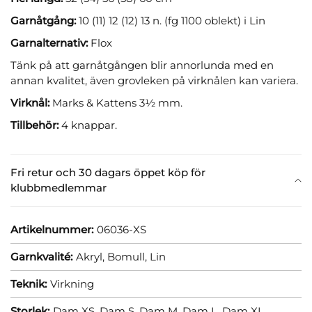
Garnåtgång:
10 (11) 12 (12) 13 n. (fg 1100 oblekt) i Lin
Garnalternativ:
Flox
Tänk på att garnåtgången blir annorlunda med en
annan kvalitet, även grovleken på virknålen kan variera.
Virknål:
Marks & Kattens 3½ mm.
Tillbehör:
4 knappar.
Fri retur och 30 dagars öppet köp för
klubbmedlemmar
Artikelnummer:
06036-XS
Garnkvalité:
Akryl,
Bomull,
Lin
Teknik:
Virkning
Storlek:
Dam XS,
Dam S,
Dam M,
Dam L,
Dam XL