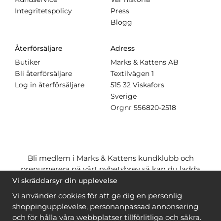
Integritetspolicy
Press
Blogg
Återförsäljare
Adress
Butiker
Marks & Kattens AB
Bli återförsäljare
Textilvägen 1
Log in återförsäljare
515 32 Viskafors
Sverige
Orgnr
556820-2518
Bli medlem i Marks & Kattens kundklubb och
prenumerera på vårt nyhetsbrev så kan du ladda
ner många mönster
gratis
och få många
på köpet
Vi skräddarsyr din upplevelse
när du handlar garn till mönstret. Du ser vilka som
Vi använder cookies för att ge dig en personlig
är
gratis
när du är
inloggad
.
shoppingupplevelse, personanpassad annonsering
och för hålla våra webbplatser tillförlitliga och säkra.