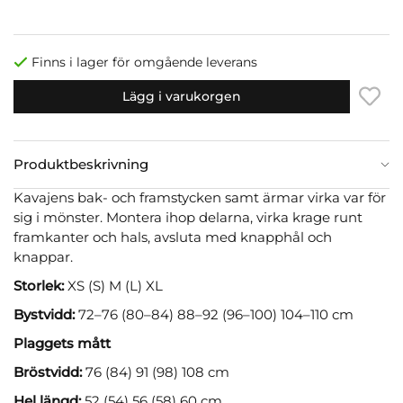
Finns i lager för omgående leverans
Lägg i varukorgen
Produktbeskrivning
Kavajens bak- och framstycken samt ärmar virka var för
sig i mönster. Montera ihop delarna, virka krage runt
framkanter och hals, avsluta med knapphål och
knappar.
Storlek:
XS (S) M (L) XL
Bystvidd:
72–76 (80–84) 88–92 (96–100) 104–110 cm
Plaggets mått
Bröstvidd:
76 (84) 91 (98) 108 cm
Hel längd:
52 (54) 56 (58) 60 cm