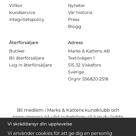
Villkor
Nyheter
Kundservice
Vår historia
Integritetspolicy
Press
Blogg
Återförsäljare
Adress
Butiker
Marks & Kattens AB
Bli återförsäljare
Textilvägen 1
Log in återförsäljare
515 32 Viskafors
Sverige
Orgnr
556820-2518
Bli medlem i Marks & Kattens kundklubb och
prenumerera på vårt nyhetsbrev så kan du ladda
ner många mönster
gratis
och få många
på köpet
Vi skräddarsyr din upplevelse
när du handlar garn till mönstret. Du ser vilka som
Vi använder cookies för att ge dig en personlig