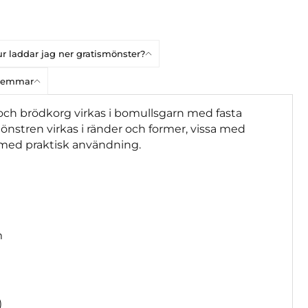
r laddar jag ner gratismönster?
dlemmar
g och brödkorg virkas i bomullsgarn med fasta
stren virkas i ränder och former, vissa med
 med praktisk användning.
m
)