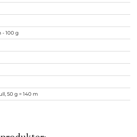
 - 100 g
m
ll, 50 g = 140 m