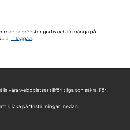
ner många mönster
gratis
och få många
på
du är
inloggad
.
 våra webbplatser tillförlitliga och säkra. För
 att klicka på "Inställningar" nedan.