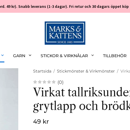
 (ord. 49 kr). Snabb leverans (1-3 dagar). Fri retur och 30 dagars öppet k
GARN
STICKOR & VIRKNÅLAR
TILLBEHÖR
Startsida
/
Stickmönster & Virkmönster
/
Virk
(0)
Virkat tallriksunde
grytlapp och bröd
49 kr