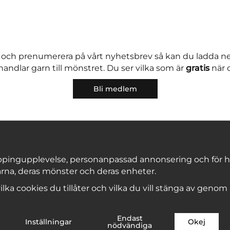
 och prenumerera på vårt nyhetsbrev så kan du ladda 
andlar garn till mönstret. Du ser vilka som är
gratis
när 
Bli medlem
pingupplevelse, personanpassad annonsering och för hålla
rna, deras mönster och deras enheter.
Copyright © 2026, Marks & Kattens AB
 vilka cookies du tillåter och vilka du vill stänga av genom
Endast
Inställningar
Okej
nödvändiga