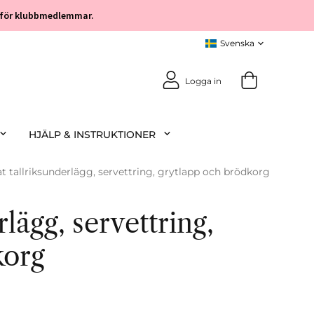
öp för klubbmedlemmar.
Logga in
HJÄLP & INSTRUKTIONER
at tallriksunderlägg, servettring, grytlapp och brödkorg
rlägg, servettring,
korg