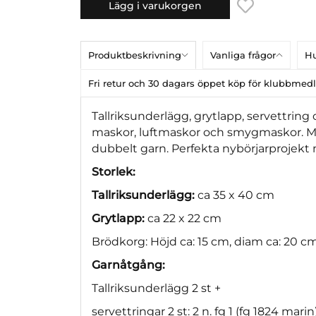
Lägg i varukorgen
Produktbeskrivning
Vanliga frågor
Hu
Fri retur och 30 dagars öppet köp för klubbme
Tallriksunderlägg, grytlapp, servettrin
maskor, luftmaskor och smygmaskor. Mön
dubbelt garn. Perfekta nybörjarprojekt
Storlek:
Tallriksunderlägg:
ca 35 x 40 cm
Grytlapp:
ca 22 x 22 cm
Brödkorg: Höjd ca: 15 cm, diam ca: 20 c
Garnåtgång:
Tallriksunderlägg 2 st +
servettringar 2 st: 2 n. fg 1 (fg 1824 marin