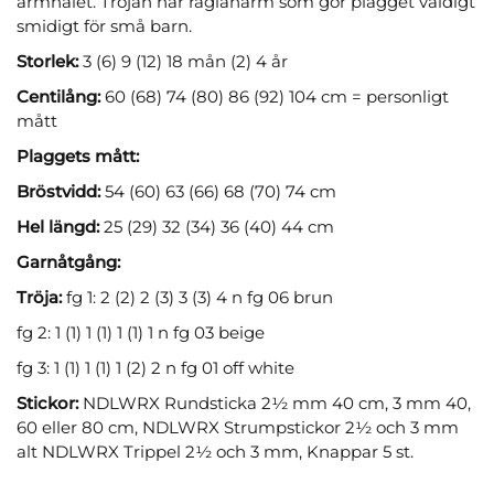
ärmhålet. Tröjan har raglanärm som gör plagget väldigt
smidigt för små barn.
Storlek:
3 (6) 9 (12) 18 mån (2) 4 år
Centilång:
60 (68) 74 (80) 86 (92) 104 cm = personligt
mått
Plaggets mått:
Bröstvidd:
54 (60) 63 (66) 68 (70) 74 cm
Hel längd:
25 (29) 32 (34) 36 (40) 44 cm
Garnåtgång:
Tröja:
fg 1: 2 (2) 2 (3) 3 (3) 4 n fg 06 brun
fg 2: 1 (1) 1 (1) 1 (1) 1 n fg 03 beige
fg 3: 1 (1) 1 (1) 1 (2) 2 n fg 01 off white
Stickor:
NDLWRX Rundsticka 2½ mm 40 cm, 3 mm 40,
60 eller 80 cm, NDLWRX Strumpstickor 2½ och 3 mm
alt NDLWRX Trippel 2½ och 3 mm, Knappar 5 st.