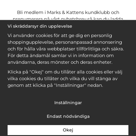
Bli medlem i Marks & Kattens kundklubb och
prenumerera på vårt nyhetsbrev så kan du ladda
ner många mönster
gratis
och få många
på köpet
Vi skräddarsyr din upplevelse
när du handlar garn till mönstret. Du ser vilka som
Vi använder cookies för att ge dig en personlig
är
gratis
när du är
inloggad
.
shoppingupplevelse, personanpassad annonsering
och för hålla våra webbplatser tillförlitliga och säkra.
Bli medlem
För detta ändamål samlar vi in information om
användarna, deras mönster och deras enheter.
Klicka på "Okej" om du tillåter alla cookies eller välj
vilka cookies du tillåter och vilka du vill stänga av
genom att klicka på "Inställningar" nedan.
Copyright © 2026, Marks & Kattens AB
Inställningar
Endast nödvändiga
Okej