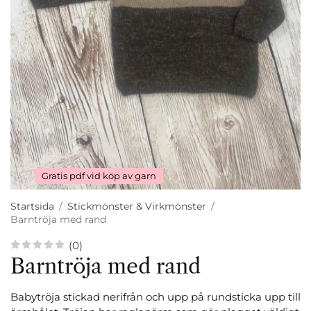
Gratis pdf vid köp av garn
Startsida
/
Stickmönster & Virkmönster
/
Barntröja med rand
(0)
Barntröja med rand
Babytröja stickad nerifrån och upp på rundsticka upp till