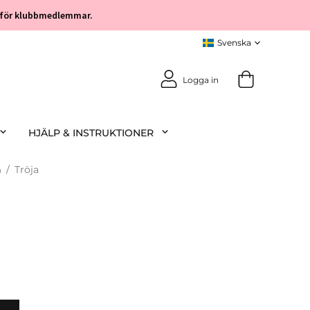
öp för klubbmedlemmar.
Logga in
HJÄLP & INSTRUKTIONER
m
/
Tröja