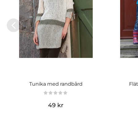
Tunika med randbård
Flä
49 kr