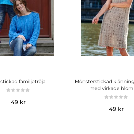
tstickad familjetröja
Mönsterstickad klänning
med virkade blo
49 kr
49 kr