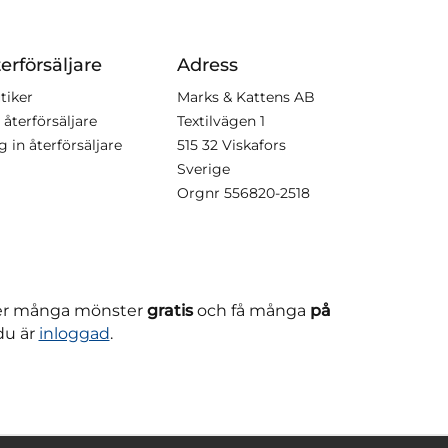
erförsäljare
Adress
tiker
Marks & Kattens AB
 återförsäljare
Textilvägen 1
g in återförsäljare
515 32 Viskafors
Sverige
Orgnr
556820-2518
ner många mönster
gratis
och få många
på
du är
inloggad
.