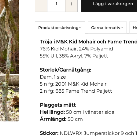
Lägg i varukorgen
Produktbeskrivning
Garnalternativ
Hu
Tröja i M&K Kid Mohair och Fame Trend
76% Kid Mohair, 24% Polyamid
55% Ull, 38% Akryl, 7% Paljett
Storlek/Garnåtgång:
Dam, 1 size
5 n fg: 2001 M&K Kid Mohair
2 n fg: 685 Fame Trend Paljett
Plaggets mått
Hel längd:
50 cm i vänster sida
Ärmlängd:
50 cm
Stickor:
NDLWRX Jumperstickor 9 och