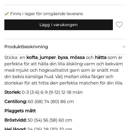
Finns i lager för omgående leverans
Lägg i varukorgen
Produktbeskrivning
Sticka en
kofta
,
jumper
,
byxa
,
mössa
och
hätta
som är
perfekta för att hålla din lilla älskling varm och bekväm
med mjukt och högkvalitativt garn som är snällt mot
din bebis känsliga hud. Välj mellan olika färger och
storlekar för att hitta den perfekta matchen för din lilla.
Storlek:
0-3 (3-6) 6-9 (9-12) 12-18 mån
Centilong:
60 (68) 74 (80) 86 cm
Plaggets mått
Bröstvidd:
50 (54) 56 (58) 60 cm
Hel längd:
24 (26) 28 (30) 32 cm