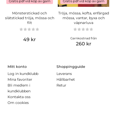
Gratis pdf vid köp av garn
Gratis pdf vid köp av garn
Mönsterstickad och
Tröja, mössa, kofta, enfärgad
slätstickad tröja, mössa och
mössa, vantar, byxa och
filt
väpnarluva
Garnkostnad från
49 kr
260 kr
Mitt konto
Shoppingguide
Log in kundklubb
Leverans
Mina favoriter
Hållbarhet
Bli medlem i
Retur
kundklubben
Kontakta oss
Om cookies