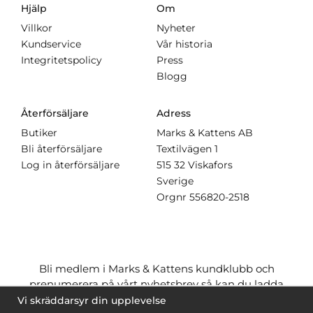
Hjälp
Om
Villkor
Nyheter
Kundservice
Vår historia
Integritetspolicy
Press
Blogg
Återförsäljare
Adress
Butiker
Marks & Kattens AB
Bli återförsäljare
Textilvägen 1
Log in återförsäljare
515 32 Viskafors
Sverige
Orgnr
556820-2518
Bli medlem i Marks & Kattens kundklubb och
prenumerera på vårt nyhetsbrev så kan du ladda
ner många mönster
gratis
och få många
på köpet
Vi skräddarsyr din upplevelse