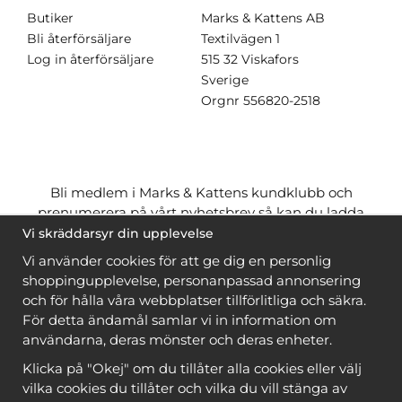
Butiker
Marks & Kattens AB
Bli återförsäljare
Textilvägen 1
Log in återförsäljare
515 32 Viskafors
Sverige
Orgnr
556820-2518
Bli medlem i Marks & Kattens kundklubb och
prenumerera på vårt nyhetsbrev så kan du ladda
ner många mönster
gratis
och få många
på köpet
Vi skräddarsyr din upplevelse
när du handlar garn till mönstret. Du ser vilka som
Vi använder cookies för att ge dig en personlig
är
gratis
när du är
inloggad
.
shoppingupplevelse, personanpassad annonsering
och för hålla våra webbplatser tillförlitliga och säkra.
Bli medlem
För detta ändamål samlar vi in information om
användarna, deras mönster och deras enheter.
Klicka på "Okej" om du tillåter alla cookies eller välj
vilka cookies du tillåter och vilka du vill stänga av